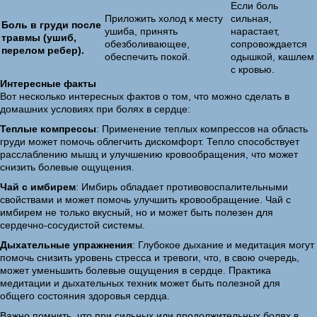
Если боль
Приложить холод к месту
сильная,
Боль в груди после
ушиба, принять
нарастает,
травмы (ушиб,
обезболивающее,
сопровождается
перелом ребер).
обеспечить покой.
одышкой, кашлем
с кровью.
Интересные факты
Вот несколько интересных фактов о том, что можно сделать в
домашних условиях при болях в сердце:
Теплые компрессы
: Применение теплых компрессов на область
груди может помочь облегчить дискомфорт. Тепло способствует
расслаблению мышц и улучшению кровообращения, что может
снизить болевые ощущения.
Чай с имбирем
: Имбирь обладает противовоспалительными
свойствами и может помочь улучшить кровообращение. Чай с
имбирем не только вкусный, но и может быть полезен для
сердечно-сосудистой системы.
Дыхательные упражнения
: Глубокое дыхание и медитация могут
помочь снизить уровень стресса и тревоги, что, в свою очередь,
может уменьшить болевые ощущения в сердце. Практика
медитации и дыхательных техник может быть полезной для
общего состояния здоровья сердца.
Важно помнить, что при сильных или продолжительных болях в