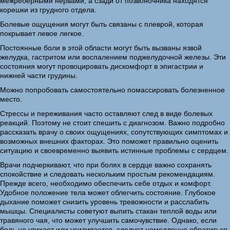
межреберными нервами, а сзади от позвоночника находятся
корешки из грудного отдела.
Болевые ощущения могут быть связаны с плеврой, которая
покрывает левое легкое.
Постоянные боли в этой области могут быть вызваны язвой
желудка, гастритом или воспалением поджелудочной железы. Эти
состояния могут провоцировать дискомфорт в эпигастрии и
нижней части грудины.
Можно попробовать самостоятельно помассировать болезненное
место.
Стрессы и переживания часто оставляют след в виде болевых
реакций. Поэтому не стоит спешить с диагнозом. Важно подробно
рассказать врачу о своих ощущениях, сопутствующих симптомах и
возможных внешних факторах. Это поможет правильно оценить
ситуацию и своевременно выявить истинные проблемы с сердцем.
Врачи подчеркивают, что при болях в сердце важно сохранять
спокойствие и следовать нескольким простым рекомендациям.
Прежде всего, необходимо обеспечить себе отдых и комфорт.
Удобное положение тела может облегчить состояние. Глубокое
дыхание поможет снизить уровень тревожности и расслабить
мышцы. Специалисты советуют выпить стакан теплой воды или
травяного чая, что может улучшить самочувствие. Однако, если
боль не утихает или усиливается, следует немедленно обратиться