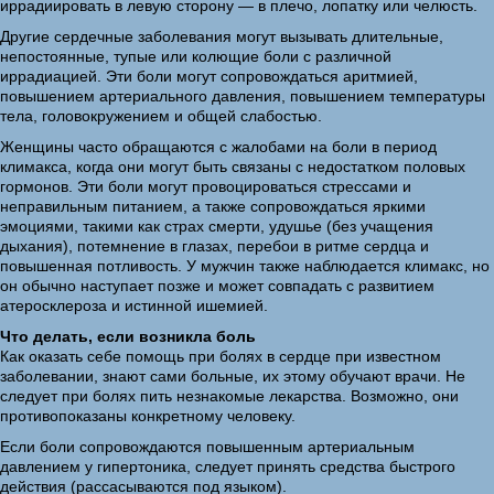
иррадиировать в левую сторону — в плечо, лопатку или челюсть.
Другие сердечные заболевания могут вызывать длительные,
непостоянные, тупые или колющие боли с различной
иррадиацией. Эти боли могут сопровождаться аритмией,
повышением артериального давления, повышением температуры
тела, головокружением и общей слабостью.
Женщины часто обращаются с жалобами на боли в период
климакса, когда они могут быть связаны с недостатком половых
гормонов. Эти боли могут провоцироваться стрессами и
неправильным питанием, а также сопровождаться яркими
эмоциями, такими как страх смерти, удушье (без учащения
дыхания), потемнение в глазах, перебои в ритме сердца и
повышенная потливость. У мужчин также наблюдается климакс, но
он обычно наступает позже и может совпадать с развитием
атеросклероза и истинной ишемией.
Что делать, если возникла боль
Как оказать себе помощь при болях в сердце при известном
заболевании, знают сами больные, их этому обучают врачи. Не
следует при болях пить незнакомые лекарства. Возможно, они
противопоказаны конкретному человеку.
Если боли сопровождаются повышенным артериальным
давлением у гипертоника, следует принять средства быстрого
действия (рассасываются под языком).