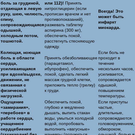
боль за грудиной,
или 112)!
Принять
отдающая в левую
нитроглицерин (если
Всегда! Это
руку, шею, челюсть,
прописан врачом и нет
может быть
спину,
противопоказаний),
инфаркт
сопровождающаяся
разжевать таблетку
миокарда.
одышкой,
аспирина (300 мг),
холодным потом,
обеспечить покой,
тошнотой.
расстегнуть стесняющую
одежду.
Колющая, ноющая
Если боль не
боль в области
Принять обезболивающее
проходит в
сердца,
(парацетамол,
течение
усиливающаяся
ибупрофен), обеспечить
нескольких часов,
при вдохе/выдохе,
покой, сделать легкий
усиливается,
движении, не
массаж грудной клетки,
сопровождается
связанная с
приложить тепло (грелку)
одышкой,
физической
к груди.
повышением
нагрузкой.
температуры.
Ощущение
Обеспечить покой,
Если приступы
«замирания»,
глубоко и медленно
частые,
«перебоев» в
дышать, выпить стакан
длительные,
работе сердца,
воды, умыться холодной
сопровождаются
учащенное
водой, попробовать
головокружением,
сердцебиение
выполнить «вагусные»
обмороком,
(тахикардия) без
маневры (потужиться,
одышкой, болью в