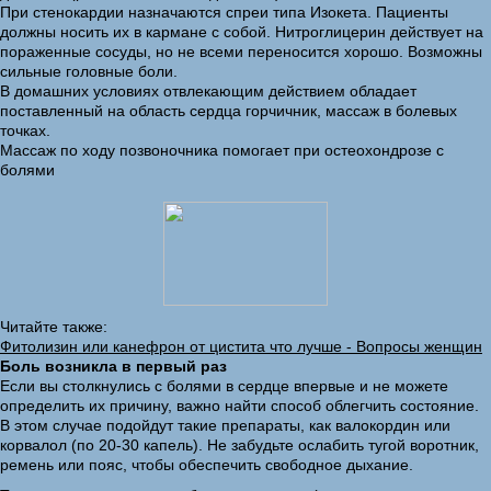
При стенокардии назначаются спреи типа Изокета. Пациенты
должны носить их в кармане с собой. Нитроглицерин действует на
пораженные сосуды, но не всеми переносится хорошо. Возможны
сильные головные боли.
В домашних условиях отвлекающим действием обладает
поставленный на область сердца горчичник, массаж в болевых
точках.
Массаж по ходу позвоночника помогает при остеохондрозе с
болями
Читайте также:
Фитолизин или канефрон от цистита что лучше - Вопросы женщин
Боль возникла в первый раз
Если вы столкнулись с болями в сердце впервые и не можете
определить их причину, важно найти способ облегчить состояние.
В этом случае подойдут такие препараты, как валокордин или
корвалол (по 20-30 капель). Не забудьте ослабить тугой воротник,
ремень или пояс, чтобы обеспечить свободное дыхание.