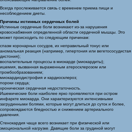
Всегда прослеживается связь с временем приема пищи и
несоблюдением диеты.
Причины истинных сердечных болей
Истинные сердечные боли возникают из-за нарушения
кровоснабжения определенной области сердечной мышцы. Это
может происходить по следующим причинам:
спазм коронарных сосудов, их неправильный тонус или
аномальная реакция (например, гипертония или вегетососудистая
дистония);
воспалительные процессы в миокарде (миокардиты);
ишемия, вызванная выраженным атеросклерозом или
тромбообразованием;
миокардиодистрофия и кардиосклероз;
пороки сердца;
хроническая сердечная недостаточность.
Ишемические боли наиболее ярко проявляются при остром
инфаркте миокарда. Они характеризуются интенсивными
загрудинными болями, которые могут длиться до суток и более,
сопровождаются бледностью и снижением артериального
давления.
Стенокардия чаще всего возникает при физической или
эмоциональной нагрузке. Давящие боли за грудиной могут