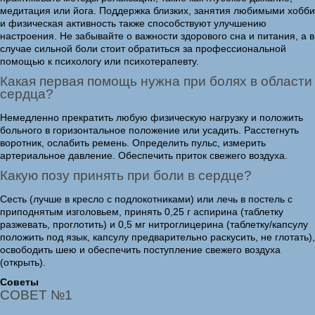
медитация или йога. Поддержка близких, занятия любимыми хобби
и физическая активность также способствуют улучшению
настроения. Не забывайте о важности здорового сна и питания, а в
случае сильной боли стоит обратиться за профессиональной
помощью к психологу или психотерапевту.
Какая первая помощь нужна при болях в области
сердца?
Немедленно прекратить любую физическую нагрузку и положить
больного в горизонтальное положение или усадить. Расстегнуть
воротник, ослабить ремень. Определить пульс, измерить
артериальное давление. Обеспечить приток свежего воздуха.
Какую позу принять при боли в сердце?
Сесть (лучше в кресло с подлокотниками) или лечь в постель с
приподнятым изголовьем, принять 0,25 г аспирина (таблетку
разжевать, проглотить) и 0,5 мг нитроглицерина (таблетку/капсулу
положить под язык, капсулу предварительно раскусить, не глотать),
освободить шею и обеспечить поступление свежего воздуха
(открыть).
Советы
СОВЕТ №1