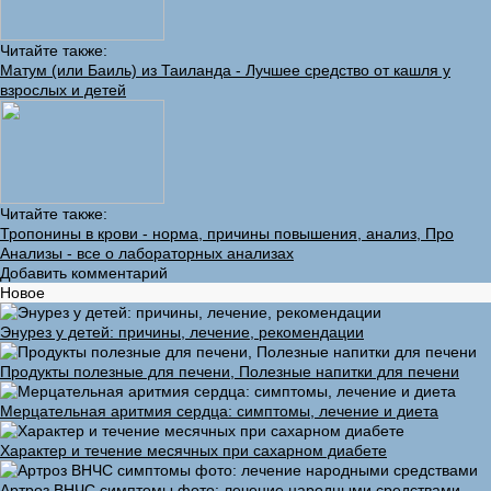
Читайте также:
Матум (или Баиль) из Таиланда - Лучшее средство от кашля у
взрослых и детей
Читайте также:
Тропонины в крови - норма, причины повышения, анализ, Про
Анализы - все о лабораторных анализах
Добавить комментарий
Новое
Энурез у детей: причины, лечение, рекомендации
Продукты полезные для печени, Полезные напитки для печени
Мерцательная аритмия сердца: симптомы, лечение и диета
Характер и течение месячных при сахарном диабете
Артроз ВНЧС симптомы фото: лечение народными средствами