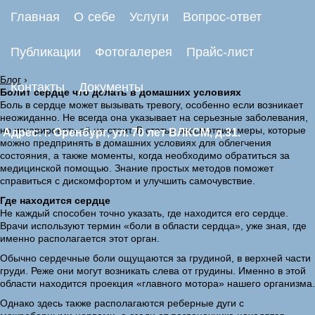
Главная
О себе
Услуги
Вопрос-ответ
Публикации
Фотогалерея
Прайс-лист
Блог
›
Контакты
Документы
Болит сердце что делать в домашних условиях
Боль в сердце может вызывать тревогу, особенно если возникает
неожиданно. Не всегда она указывает на серьезные заболевания,
но игнорировать её не стоит. В статье рассмотрим меры, которые
Адрес: г. Оренбург, ул. 70 лет ВЛКСМ, д.31.
можно предпринять в домашних условиях для облегчения
состояния, а также моменты, когда необходимо обратиться за
медицинской помощью. Знание простых методов поможет
справиться с дискомфортом и улучшить самочувствие.
Где находится сердце
Не каждый способен точно указать, где находится его сердце.
Врачи используют термин «боли в области сердца», уже зная, где
именно располагается этот орган.
Обычно сердечные боли ощущаются за грудиной, в верхней части
груди. Реже они могут возникать слева от грудины. Именно в этой
области находится проекция «главного мотора» нашего организма.
Однако здесь также располагаются реберные дуги с