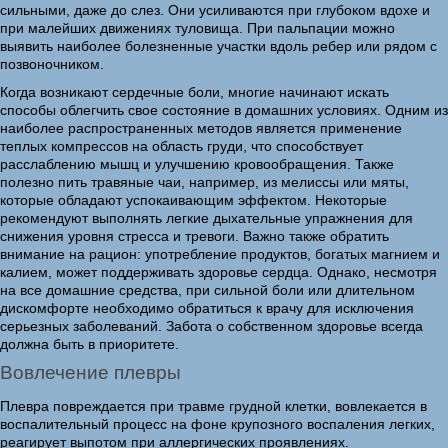
сильными, даже до слез. Они усиливаются при глубоком вдохе и
при малейших движениях туловища. При пальпации можно
выявить наиболее болезненные участки вдоль ребер или рядом с
позвоночником.
Когда возникают сердечные боли, многие начинают искать
способы облегчить свое состояние в домашних условиях. Одним из
наиболее распространенных методов является применение
теплых компрессов на область груди, что способствует
расслаблению мышц и улучшению кровообращения. Также
полезно пить травяные чаи, например, из мелиссы или мяты,
которые обладают успокаивающим эффектом. Некоторые
рекомендуют выполнять легкие дыхательные упражнения для
снижения уровня стресса и тревоги. Важно также обратить
внимание на рацион: употребление продуктов, богатых магнием и
калием, может поддерживать здоровье сердца. Однако, несмотря
на все домашние средства, при сильной боли или длительном
дискомфорте необходимо обратиться к врачу для исключения
серьезных заболеваний. Забота о собственном здоровье всегда
должна быть в приоритете.
Вовлечение плевры
Плевра повреждается при травме грудной клетки, вовлекается в
воспалительный процесс на фоне крупозного воспаления легких,
реагирует выпотом при аллергических проявлениях.