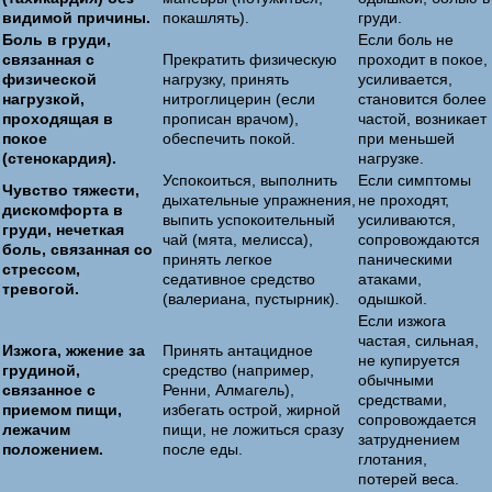
видимой причины.
покашлять).
груди.
Боль в груди,
Если боль не
связанная с
Прекратить физическую
проходит в покое,
физической
нагрузку, принять
усиливается,
нагрузкой,
нитроглицерин (если
становится более
проходящая в
прописан врачом),
частой, возникает
покое
обеспечить покой.
при меньшей
(стенокардия).
нагрузке.
Успокоиться, выполнить
Если симптомы
Чувство тяжести,
дыхательные упражнения,
не проходят,
дискомфорта в
выпить успокоительный
усиливаются,
груди, нечеткая
чай (мята, мелисса),
сопровождаются
боль, связанная со
принять легкое
паническими
стрессом,
седативное средство
атаками,
тревогой.
(валериана, пустырник).
одышкой.
Если изжога
частая, сильная,
Изжога, жжение за
Принять антацидное
не купируется
грудиной,
средство (например,
обычными
связанное с
Ренни, Алмагель),
средствами,
приемом пищи,
избегать острой, жирной
сопровождается
лежачим
пищи, не ложиться сразу
затруднением
положением.
после еды.
глотания,
потерей веса.