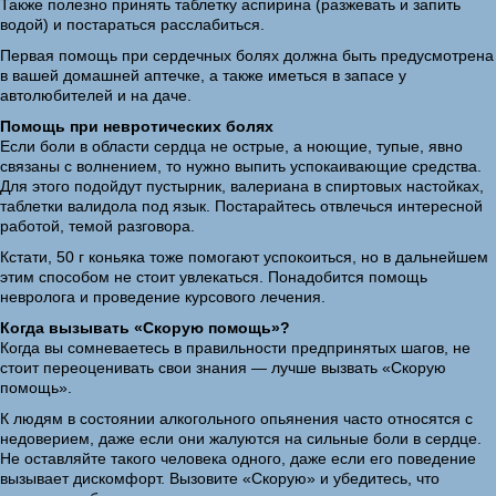
Также полезно принять таблетку аспирина (разжевать и запить
водой) и постараться расслабиться.
Первая помощь при сердечных болях должна быть предусмотрена
в вашей домашней аптечке, а также иметься в запасе у
автолюбителей и на даче.
Помощь при невротических болях
Если боли в области сердца не острые, а ноющие, тупые, явно
связаны с волнением, то нужно выпить успокаивающие средства.
Для этого подойдут пустырник, валериана в спиртовых настойках,
таблетки валидола под язык. Постарайтесь отвлечься интересной
работой, темой разговора.
Кстати, 50 г коньяка тоже помогают успокоиться, но в дальнейшем
этим способом не стоит увлекаться. Понадобится помощь
невролога и проведение курсового лечения.
Когда вызывать «Скорую помощь»?
Когда вы сомневаетесь в правильности предпринятых шагов, не
стоит переоценивать свои знания — лучше вызвать «Скорую
помощь».
К людям в состоянии алкогольного опьянения часто относятся с
недоверием, даже если они жалуются на сильные боли в сердце.
Не оставляйте такого человека одного, даже если его поведение
вызывает дискомфорт. Вызовите «Скорую» и убедитесь, что