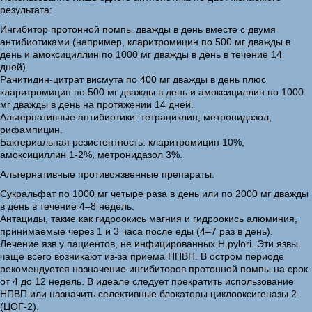
результата:
Ингибитор протонной помпы дважды в день вместе с двумя
антибиотиками (например, кларитромицин по 500 мг дважды в
день и амоксициллин по 1000 мг дважды в день в течение 14
дней).
Ранитидин-цитрат висмута по 400 мг дважды в день плюс
кларитромицин по 500 мг дважды в день и амоксициллин по 1000
мг дважды в день на протяжении 14 дней.
Альтернативные антибиотики: тетрациклин, метронидазол,
рифампицин.
Бактериальная резистентность: кларитромицин 10%,
амоксициллин 1-2%, метронидазол 3%.
Альтернативные противоязвенные препараты:
Сукральфат по 1000 мг четыре раза в день или по 2000 мг дважды
в день в течение 4–8 недель.
Антациды, такие как гидроокись магния и гидроокись алюминия,
принимаемые через 1 и 3 часа после еды (4–7 раз в день).
Лечение язв у пациентов, не инфицированных H.pylori. Эти язвы
чаще всего возникают из-за приема НПВП. В остром периоде
рекомендуется назначение ингибиторов протонной помпы на срок
от 4 до 12 недель. В идеале следует прекратить использование
НПВП или назначить селективные блокаторы циклооксигеназы 2
(ЦОГ-2).