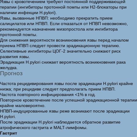
Язвы с кровотечением требуют постоянной поддерживающей
терапии (ингибиторы протонной помпы или Н2-блокаторы при
наличии инфекции H.pylori).
Язвы, вызванные НПВП: необходимо прекратить прием
салицилатов или НПВП. Если отказаться от НПВП невозможно,
рекомендуется назначение мизопростола или ингибитора
протонной помпы.
Для снижения вероятности возникновения язвы перед началом
приема НПВП следует провести эрадикационную терапию.
Селективные ингибиторы ЦОГ-2 значительно снижают риск
развития язвы.
Эрадикация H.pylori снижает вероятность возникновения рака
желудка.
Прогноз
Частота рецидивирования язвы после эрадикации H.pylori крайне
низка; при рецидиве следует предполагать прием НПВП.
Частота повторного инфицирования <1% в год.
Повторное кровотечение после успешной эрадикационной терапии
крайне маловероятно.
НПВП-индуцированные язвы реже возникают после эрадикации
H.pylori.
После эрадикации H.pylori наблюдается обратное развитие
атрофического гастрита и MALT-лимфомы.
Гастрит