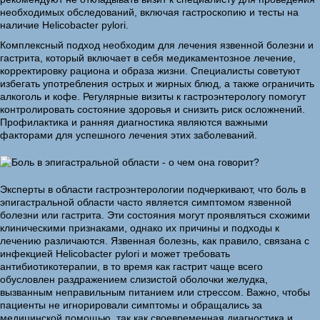
необходимых обследований, включая гастроскопию и тесты на
наличие Helicobacter pylori.
Комплексный подход необходим для лечения язвенной болезни и
гастрита, который включает в себя медикаментозное лечение,
корректировку рациона и образа жизни. Специалисты советуют
избегать употребления острых и жирных блюд, а также ограничить
алкоголь и кофе. Регулярные визиты к гастроэнтерологу помогут
контролировать состояние здоровья и снизить риск осложнений.
Профилактика и ранняя диагностика являются важными
факторами для успешного лечения этих заболеваний.
Эксперты в области гастроэнтерологии подчеркивают, что боль в
эпигастральной области часто является симптомом язвенной
болезни или гастрита. Эти состояния могут проявляться схожими
клиническими признаками, однако их причины и подходы к
лечению различаются. Язвенная болезнь, как правило, связана с
инфекцией Helicobacter pylori и может требовать
антибиотикотерапии, в то время как гастрит чаще всего
обусловлен раздражением слизистой оболочки желудка,
вызванным неправильным питанием или стрессом. Важно, чтобы
пациенты не игнорировали симптомы и обращались за
медицинской помощью, так как своевременная диагностика и