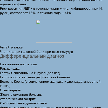
ацетаминофена.
Риск развития ЯДПК в течение жизни у лиц, инфицированных H.
pylori, составляет 15%; в течение года – <1%.
Читайте также:
Что пить при головной боли при язве желудка
Дифференциальный диагноз
Неязвенная диспепсия
Рак желудка
Гастрит, связанный с H.pylori (без язв)
Гастроэзофагеальная рефлюксная болезнь
Болезнь Крона (с вовлечением желудка и двенадцатиперстной
кишки)
Стенокардия
Желчнокаменная болезнь
Атрофический гастрит
Лабораторная диагностика
Анемия, как правило, свидетельствует о наличии кровотечения.