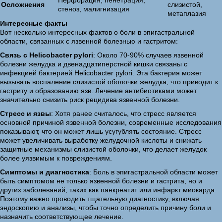
Перфорация, пенетрация,
Осложнения
слизистой,
стеноз, малигнизация
метаплазия
Интересные факты
Вот несколько интересных фактов о боли в эпигастральной
области, связанных с язвенной болезнью и гастритом:
Связь с Helicobacter pylori
: Около 70-90% случаев язвенной
болезни желудка и двенадцатиперстной кишки связаны с
инфекцией бактерией Helicobacter pylori. Эта бактерия может
вызывать воспаление слизистой оболочки желудка, что приводит к
гастриту и образованию язв. Лечение антибиотиками может
значительно снизить риск рецидива язвенной болезни.
Стресс и язвы
: Хотя ранее считалось, что стресс является
основной причиной язвенной болезни, современные исследования
показывают, что он может лишь усугублять состояние. Стресс
может увеличивать выработку желудочной кислоты и снижать
защитные механизмы слизистой оболочки, что делает желудок
более уязвимым к повреждениям.
Симптомы и диагностика
: Боль в эпигастральной области может
быть симптомом не только язвенной болезни и гастрита, но и
других заболеваний, таких как панкреатит или инфаркт миокарда.
Поэтому важно проводить тщательную диагностику, включая
эндоскопию и анализы, чтобы точно определить причину боли и
назначить соответствующее лечение.