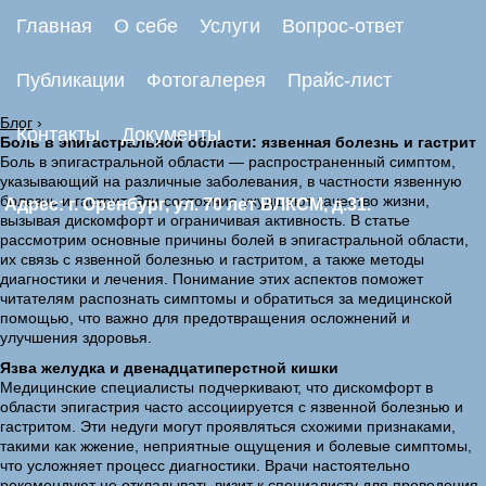
Главная
О себе
Услуги
Вопрос-ответ
Публикации
Фотогалерея
Прайс-лист
Блог
›
Контакты
Документы
Боль в эпигастральной области: язвенная болезнь и гастрит
Боль в эпигастральной области — распространенный симптом,
указывающий на различные заболевания, в частности язвенную
болезнь и гастрит. Эти состояния ухудшают качество жизни,
Адрес: г. Оренбург, ул. 70 лет ВЛКСМ, д.31.
вызывая дискомфорт и ограничивая активность. В статье
рассмотрим основные причины болей в эпигастральной области,
их связь с язвенной болезнью и гастритом, а также методы
диагностики и лечения. Понимание этих аспектов поможет
читателям распознать симптомы и обратиться за медицинской
помощью, что важно для предотвращения осложнений и
улучшения здоровья.
Язва желудка и двенадцатиперстной кишки
Медицинские специалисты подчеркивают, что дискомфорт в
области эпигастрия часто ассоциируется с язвенной болезнью и
гастритом. Эти недуги могут проявляться схожими признаками,
такими как жжение, неприятные ощущения и болевые симптомы,
что усложняет процесс диагностики. Врачи настоятельно
рекомендуют не откладывать визит к специалисту для проведения