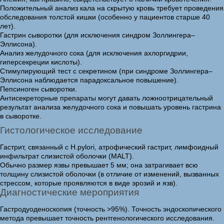
Положительный анализ кала на скрытую кровь требует проведения
обследования толстой кишки (особенно у пациентов старше 40
лет).
Гастрин сыворотки (для исключения синдром Золлингера–
Эллисона).
Анализ желудочного сока (для исключения ахлоргидрии,
гиперсекреции кислоты).
Стимулирующий тест с секретином (при синдроме Золлингера–
Эллисона наблюдается парадоксальное повышение).
Пепсиноген сыворотки.
Антисекреторные препараты могут давать ложноотрицательный
результат анализа желудочного сока и повышать уровень гастрина
в сыворотке.
Гистологическое исследование
Гастрит, связанный с H.pylori, атрофический гастрит, лимфоидный
инфильтрат слизистой оболочки (MALT).
Обычно размер язвы превышает 5 мм; она затрагивает всю
толщину слизистой оболочки (в отличие от изменений, вызванных
стрессом, которые проявляются в виде эрозий и язв).
Диагностические мероприятия
Гастродуоденоскопия (точность >95%). Точность эндоскопического
метода превышает точность рентгенологического исследования.