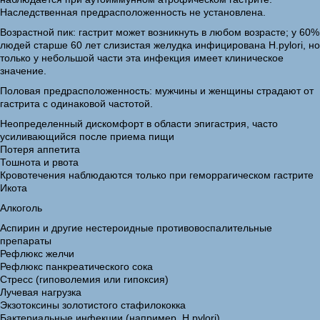
Наследственная предрасположенность не установлена.
Возрастной пик: гастрит может возникнуть в любом возрасте; у 60%
людей старше 60 лет слизистая желудка инфицирована H.pylori, но
только у небольшой части эта инфекция имеет клиническое
значение.
Половая предрасположенность: мужчины и женщины страдают от
гастрита с одинаковой частотой.
Неопределенный дискомфорт в области эпигастрия, часто
усиливающийся после приема пищи
Потеря аппетита
Тошнота и рвота
Кровотечения наблюдаются только при геморрагическом гастрите
Икота
Алкоголь
Аспирин и другие нестероидные противовоспалительные
препараты
Рефлюкс желчи
Рефлюкс панкреатического сока
Стресс (гиповолемия или гипоксия)
Лучевая нагрузка
Экзотоксины золотистого стафилококка
Бактериальные инфекции (например, H.pylori)