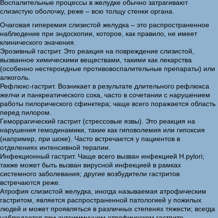
Воспалительные процессы в желудке обычно затрагивают
слизистую оболочку, реже – всю толщу стенки органа.
Очаговая гиперемия слизистой желудка – это распространенное
наблюдение при эндоскопии, которое, как правило, не имеет
клинического значения.
Эрозивный гастрит. Это реакция на повреждение слизистой,
вызванное химическими веществами, такими как лекарства
(особенно нестероидные противовоспалительные препараты) или
алкоголь.
Рефлюкс-гастрит. Возникает в результате длительного рефлюкса
желчи и панкреатического сока, часто в сочетании с нарушением
работы пилорического сфинктера; чаще всего поражается область
перед пилором.
Геморрагический гастрит (стрессовые язвы). Это реакция на
нарушения гемодинамики, такие как гиповолемия или гипоксия
(например, при шоке). Часто встречается у пациентов в
отделениях интенсивной терапии.
Инфекционный гастрит. Чаще всего вызван инфекцией H.pylori;
также может быть вызван вирусной инфекцией в рамках
системного заболевания; другие возбудители гастритов
встречаются реже.
Атрофия слизистой желудка, иногда называемая атрофическим
гастритом, является распространенной патологией у пожилых
людей и может проявляться в различных степенях тяжести; всегда
наблюдается при аутоиммунном атрофическом гастрите.