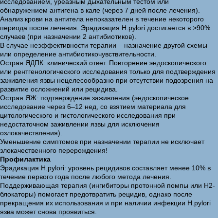
исследованием, уреазным дыхательным тестом или
обнаружением антигена в кале (через 7 дней после лечения).
Анализ крови на антитела непоказателен в течение некоторого
периода после лечения. Эрадикация H.pylori достигается в >90%
случаев (при назначении 2 антибиотиков).
В случае неэффективности терапии – назначение другой схемы
или определение антибиотикочувствительности.
Острая ЯДПК: клинический ответ. Повторение эндоскопического
или рентгенологического исследования только для подтверждения
заживления язвы нецелесообразно при отсутствии подозрения на
развитие осложнений или рецидива.
Острая ЯЖ: подтверждение заживления (эндоскопическое
исследование через 6–12 нед, со взятием материала для
цитологического и гистологического исследования при
недостаточном заживлении язвы для исключения
озлокачествления).
Уменьшение симптомов при назначении терапии не исключает
злокачественного перерождения!
Профилактика
Эрадикация H.pylori: уровень рецидивов составляет менее 10% в
течение первого года после любого метода лечения.
Поддерживающая терапия (ингибиторы протонной помпы или Н2-
блокаторы) помогает предотвратить рецидив, однако после
прекращения их использования и при наличии инфекции H.pylori
язва может снова проявиться.