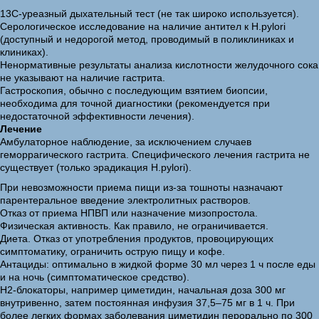
13С-уреазный дыхательный тест (не так широко используется).
Серологическое исследование на наличие антител к H.pylori
(доступный и недорогой метод, проводимый в поликлиниках и
клиниках).
Ненормативные результаты анализа кислотности желудочного сока
не указывают на наличие гастрита.
Гастроскопия, обычно с последующим взятием биопсии,
необходима для точной диагностики (рекомендуется при
недостаточной эффективности лечения).
Лечение
Амбулаторное наблюдение, за исключением случаев
геморрагического гастрита. Специфического лечения гастрита не
существует (только эрадикация H.pylori).
При невозможности приема пищи из-за тошноты назначают
парентеральное введение электролитных растворов.
Отказ от приема НПВП или назначение мизопростола.
Физическая активность. Как правило, не ограничивается.
Диета. Отказ от употребления продуктов, провоцирующих
симптоматику, ограничить острую пищу и кофе.
Антациды: оптимально в жидкой форме 30 мл через 1 ч после еды
и на ночь (симптоматическое средство).
Н2-блокаторы, например циметидин, начальная доза 300 мг
внутривенно, затем постоянная инфузия 37,5–75 мг в 1 ч. При
более легких формах заболевания циметидин перорально по 300