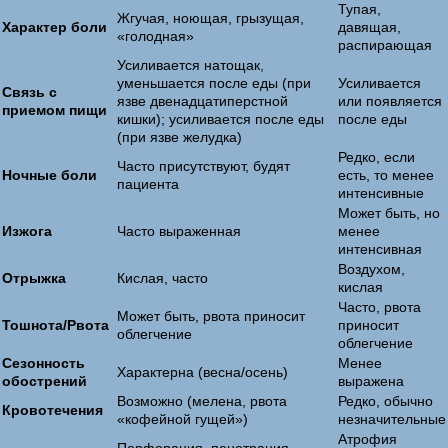
Тупая,
Жгучая, ноющая, грызущая,
Характер боли
давящая,
«голодная»
распирающая
Усиливается натощак,
уменьшается после еды (при
Усиливается
Связь с
язве двенадцатиперстной
или появляется
приемом пищи
кишки); усиливается после еды
после еды
(при язве желудка)
Редко, если
Часто присутствуют, будят
Ночные боли
есть, то менее
пациента
интенсивные
Может быть, но
Изжога
Часто выраженная
менее
интенсивная
Воздухом,
Отрыжка
Кислая, часто
кислая
Часто, рвота
Может быть, рвота приносит
Тошнота/Рвота
приносит
облегчение
облегчение
Сезонность
Менее
Характерна (весна/осень)
обострений
выражена
Возможно (мелена, рвота
Редко, обычно
Кровотечения
«кофейной гущей»)
незначительные
Атрофия