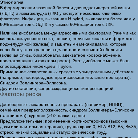
Этиология
В формировании язвенной болезни двенадцатиперстной кишки
(ЯДПК) и язвы желудка (ЯЖ) участвует несколько ключевых
факторов. Инфекция, вызванная H.pylori, выявляется более чем у
80% пациентов с ЯДПК и у свыше 60% пациентов с ЯЖ.
Наличие дисбаланса между агрессивными факторами (такими как
кислота желудочного сока, пепсин, желчные кислоты и ферменты
поджелудочной железы) и защитными механизмами, которые
способствуют сохранению целостности слизистой оболочки
(включая слизь, бикарбонаты, адекватное кровоснабжение,
простагландины и факторы роста). Этот дисбаланс может быть
спровоцирован инфекцией H.pylori.
Применение лекарственных средств с ульцерогенным действием
(например, нестероидные противовоспалительные препараты).
Синдром Золлингера–Эллисона.
Другие состояния, сопровождающиеся гиперсекрецией.
Факторы риска
Достоверные: лекарственные препараты (например, НПВП),
семейная предрасположенность, синдром Золлингера–Эллисона
(гастринома), курение (>1/2 пачки в день).
Предположительные: применение кортикостероидов (высокие
дозы или длительная терапия); группа крови 0; HLA-B12, B5, Bw35;
стресс; низкий социальный статус; физический труд.
Практически нет связи: питание, алкоголь, кофе, использование