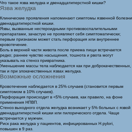
Что такое язва желудка и двенадцатиперстной кишки?
Язва желудка
Клинические проявления напоминают симптомы язвенной болезни
двенадцатиперстной кишки.
Язвы, вызванные нестероидными противовоспалительными
препаратами, зачастую не проявляют себя симптоматически;
первым признаком может стать перфорация или внутреннее
кровотечение.
Боль в верхней части живота после приема пищи встречается
редко; раннее чувство насыщения, тошнота и рвота могут
указывать на стеноз привратника.
Уменьшение массы тела наблюдается как при доброкачественных,
так и при злокачественных язвах желудка.
Возможные осложнения
Кровотечение наблюдается в 25% случаев (становится первым
симптомом в 10% случаев).
Перфорация происходит в <5% случаев, как правило, на фоне
применения НПВП.
Стеноз выходного отдела желудка возникает у 5% больных с язвой
двенадцатиперстной кишки или пилорического отдела. Чаще
встречается у мужчин.
Риск рака желудка у пациентов, инфицированных H.pylori,
повышен в 9 раз.