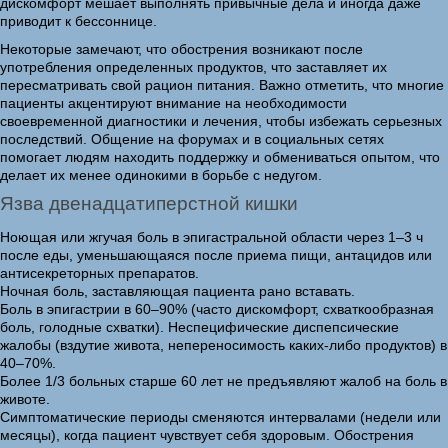
дискомфорт мешает выполнять привычные дела и иногда даже
приводит к бессоннице.
Некоторые замечают, что обострения возникают после
употребления определенных продуктов, что заставляет их
пересматривать свой рацион питания. Важно отметить, что многие
пациенты акцентируют внимание на необходимости
своевременной диагностики и лечения, чтобы избежать серьезных
последствий. Общение на форумах и в социальных сетях
помогает людям находить поддержку и обмениваться опытом, что
делает их менее одинокими в борьбе с недугом.
Язва двенадцатиперстной кишки
Ноющая или жгучая боль в эпигастральной области через 1–3 ч
после еды, уменьшающаяся после приема пищи, антацидов или
антисекреторных препаратов.
Ночная боль, заставляющая пациента рано вставать.
Боль в эпигастрии в 60–90% (часто дискомфорт, схваткообразная
боль, голодные схватки). Неспецифические диспепсические
жалобы (вздутие живота, непереносимость каких-либо продуктов) в
40–70%.
Более 1/3 больных старше 60 лет не предъявляют жалоб на боль в
животе.
Симптоматические периоды сменяются интервалами (недели или
месяцы), когда пациент чувствует себя здоровым. Обострения