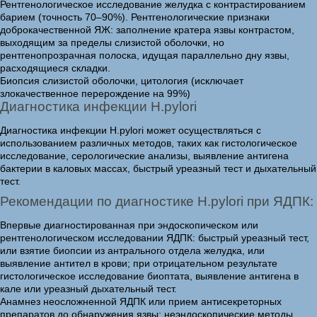
Рентгенологическое исследование желудка с контрастированием
барием (точность 70–90%). Рентгенологические признаки
доброкачественной ЯЖ: заполнение кратера язвы контрастом,
выходящим за пределы слизистой оболочки, но
рентгенопрозрачная полоска, идущая параллельно дну язвы,
расходящиеся складки.
Биопсия слизистой оболочки, цитология (исключает
злокачественное перерождение на 99%)
Диагностика инфекции H.pylori
Диагностика инфекции H.pylori может осуществляться с
использованием различных методов, таких как гистологическое
исследование, серологические анализы, выявление антигена
бактерии в каловых массах, быстрый уреазный тест и дыхательный
тест.
Рекомендации по диагностике H.pylori при ЯДПК:
Впервые диагностированная при эндоскопическом или
рентгенологическом исследовании ЯДПК: быстрый уреазный тест,
или взятие биопсии из антрального отдела желудка, или
выявление антител в крови; при отрицательном результате
гистологическое исследование биоптата, выявление антигена в
кале или уреазный дыхательный тест.
Анамнез неосложненной ЯДПК или прием антисекреторных
препаратов до обнаружения язвы: неэндоскопические методы