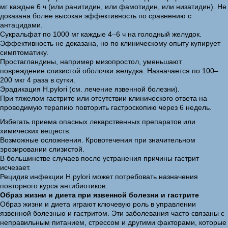
мг каждые 6 ч (или ранитидин, или фамотидин, или низатидин). Не
доказана более высокая эффективность по сравнению с
антацидами.
Сукральфат по 1000 мг каждые 4–6 ч на голодный желудок.
Эффективность не доказана, но по клиническому опыту купирует
симптоматику.
Простагландины, например мизопростол, уменьшают
повреждение слизистой оболочки желудка. Назначается по 100–
200 мкг 4 раза в сутки.
Эрадикация H.pylori (см. лечение язвенной болезни).
При тяжелом гастрите или отсутствии клинического ответа на
проводимую терапию повторить гастроскопию через 6 недель.
Избегать приема опасных лекарственных препаратов или
химических веществ.
Возможные осложнения. Кровотечения при значительном
эрозировании слизистой.
В большинстве случаев после устранения причины гастрит
исчезает.
Рецидив инфекции H.pylori может потребовать назначения
повторного курса антибиотиков.
Образ жизни и диета при язвенной болезни и гастрите
Образ жизни и диета играют ключевую роль в управлении
язвенной болезнью и гастритом. Эти заболевания часто связаны с
неправильным питанием, стрессом и другими факторами, которые