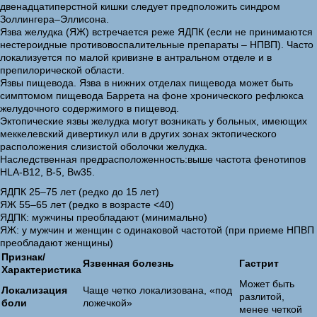
двенадцатиперстной кишки следует предположить синдром
Золлингера–Эллисона.
Язва желудка (ЯЖ) встречается реже ЯДПК (если не принимаются
нестероидные противовоспалительные препараты – НПВП). Часто
локализуется по малой кривизне в антральном отделе и в
препилорической области.
Язвы пищевода. Язва в нижних отделах пищевода может быть
симптомом пищевода Баррета на фоне хронического рефлюкса
желудочного содержимого в пищевод.
Эктопические язвы желудка могут возникать у больных, имеющих
меккелевский дивертикул или в других зонах эктопического
расположения слизистой оболочки желудка.
Наследственная предрасположенность:выше частота фенотипов
HLA-B12, B-5, Bw35.
ЯДПК 25–75 лет (редко до 15 лет)
ЯЖ 55–65 лет (редко в возрасте <40)
ЯДПК: мужчины преобладают (минимально)
ЯЖ: у мужчин и женщин с одинаковой частотой (при приеме НПВП
преобладают женщины)
Признак/
Язвенная болезнь
Гастрит
Характеристика
Может быть
Локализация
Чаще четко локализована, «под
разлитой,
боли
ложечкой»
менее четкой