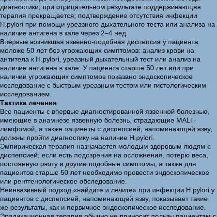
диагностики; при отрицательном результате поддерживающая
терапия прекращается; подтверждение отсутствия инфекции
H.pylori при помощи уреазного дыхательного теста или анализа на
наличие антигена в кале через 2–4 нед.
Впервые возникшая язвенно-подобная диспепсия у пациента
моложе 50 лет без угрожающих симптомов: анализ крови на
антитела к H.pylori, уреазный дыхательный тест или анализ на
наличие антигена в кале. У пациента старше 50 лет или при
наличии угрожающих симптомов показано эндоскопическое
исследование с быстрым уреазным тестом или гистологическим
исследованием.
Тактика лечения
Все пациенты с впервые диагностированной язвенной болезнью,
имеющие в анамнезе язвенную болезнь, страдающие MALT-
лимфомой, а также пациенты с диспепсией, напоминающей язву,
должны пройти диагностику на наличие H.pylori.
Эмпирическая терапия назначается молодым здоровым людям с
диспепсией; если есть подозрения на осложнения, потерю веса,
постоянную рвоту и другие подобные симптомы, а также для
пациентов старше 50 лет необходимо провести эндоскопическое
или рентгенологическое обследование.
Неинвазивный подход «найдите и лечите» при инфекции H.pylori у
пациентов с диспепсией, напоминающей язву, показывает такие
же результаты, как и первичное эндоскопическое исследование.
Эрадикационная терапия обычно не приносит пользы пациентам с