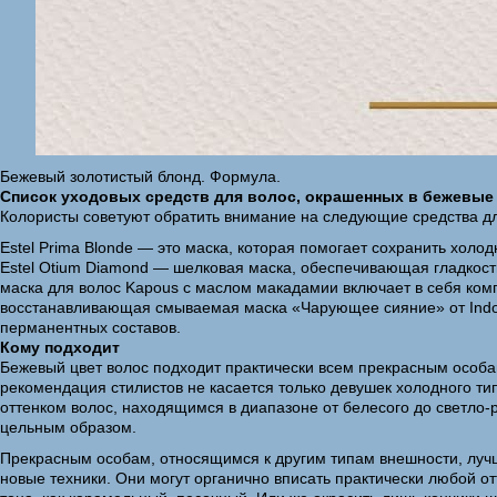
Бежевый золотистый блонд. Формула.
Список уходовых средств для волос, окрашенных в бежевые 
Колористы советуют обратить внимание на следующие средства для
Estel Prima Blonde — это маска, которая помогает сохранить хол
Estel Otium Diamond — шелковая маска, обеспечивающая гладкост
маска для волос Kapous с маслом макадамии включает в себя ком
восстанавливающая смываемая маска «Чарующее сияние» от Indol
перманентных составов.
Кому подходит
Бежевый цвет волос подходит практически всем прекрасным особам
рекомендация стилистов не касается только девушек холодного т
оттенком волос, находящимся в диапазоне от белесого до светло-
цельным образом.
Прекрасным особам, относящимся к другим типам внешности, луч
новые техники. Они могут органично вписать практически любой о