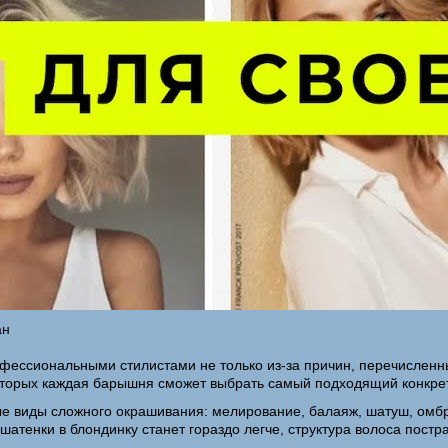
ан
фессиональными стилистами не только из-за причин, перечисленн
торых каждая барышня сможет выбрать самый подходящий конкретн
ые виды сложного окрашивания: мелирование, балаяж, шатуш, омбр
атенки в блондинку станет гораздо легче, структура волоса постра