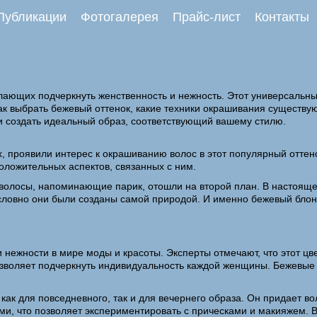
Публикации
Фотогалерея
Прайс-лист
Контакты
лающих подчеркнуть женственность и нежность. Этот универсальн
как выбрать бежевый оттенок, какие техники окрашивания существую
и создать идеальный образ, соответствующий вашему стилю.
х, проявили интерес к окрашиванию волос в этот популярный оттен
оложительных аспектов, связанных с ним.
волосы, напоминающие парик, отошли на второй план. В настоящее
, словно они были созданы самой природой. И именно бежевый блон
нежности в мире моды и красоты. Эксперты отмечают, что этот цве
зволяет подчеркнуть индивидуальность каждой женщины. Бежевые о
как для повседневного, так и для вечернего образа. Он придает во
ми, что позволяет экспериментировать с прическами и макияжем. В