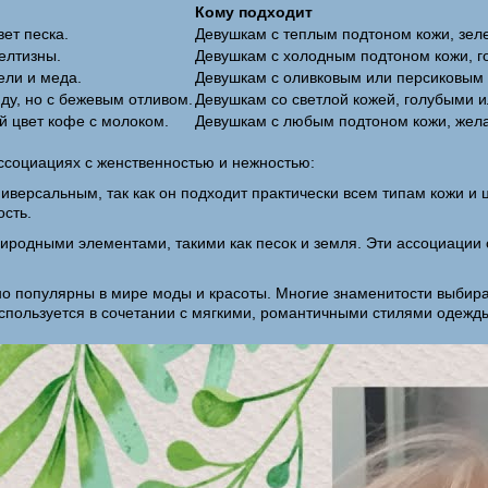
Кому подходит
ет песка.
Девушкам с теплым подтоном кожи, зел
елтизны.
Девушкам с холодным подтоном кожи, г
ели и меда.
Девушкам с оливковым или персиковым 
нду, но с бежевым отливом.
Девушкам со светлой кожей, голубыми 
 цвет кофе с молоком.
Девушкам с любым подтоном кожи, жел
ассоциациях с женственностью и нежностью:
ниверсальным, так как он подходит практически всем типам кожи и
ость.
природными элементами, такими как песок и земля. Эти ассоциации
о популярны в мире моды и красоты. Многие знаменитости выбирают
используется в сочетании с мягкими, романтичными стилями одежды