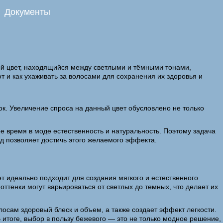
Документы
ый цвет, находящийся между светлыми и тёмными тонами,
т и как ухаживать за волосами для сохранения их здоровья и
ок. Увеличение спроса на данный цвет обусловлено не только
 время в моде естественность и натуральность. Поэтому задача
д позволяет достичь этого желаемого эффекта.
т идеально подходит для создания мягкого и естественного
ттенки могут варьироваться от светлых до темных, что делает их
лосам здоровый блеск и объем, а также создает эффект легкости.
 итоге, выбор в пользу бежевого — это не только модное решение,