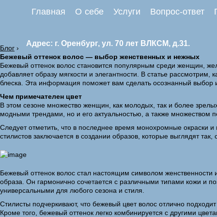
Главная
О себе
Услуги
Вопрос-ответ
Адрес: г. Оренбург, ул. 70 лет ВЛКСМ, д.31.
Блог
›
Бежевый оттенок волос — выбор женственных и нежных
Бежевый оттенок волос становится популярным среди женщин, же
добавляет образу мягкости и элегантности. В статье рассмотрим, 
блеска. Эта информация поможет вам сделать осознанный выбор 
Чем примечателен цвет
В этом сезоне множество женщин, как молодых, так и более зрелы
модными трендами, но и его актуальностью, а также множеством п
Следует отметить, что в последнее время монохромные окраски и 
стилистов заключается в создании образов, которые выглядят так
Бежевый оттенок волос стал настоящим символом женственности и 
образа. Он гармонично сочетается с различными типами кожи и по
универсальными для любого сезона и стиля.
Стилисты подчеркивают, что бежевый цвет волос отлично подходит 
Кроме того, бежевый оттенок легко комбинируется с другими цвета