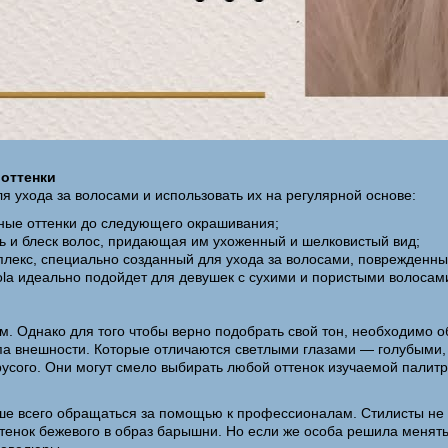
оттенки
 ухода за волосами и использовать их на регулярной основе:
одные оттенки до следующего окрашивания;
ь и блеск волос, придающая им ухоженный и шелковистый вид;
плекс, специально созданный для ухода за волосами, поврежденны
a идеально подойдет для девушек с сухими и пористыми волосами
. Однако для того чтобы верно подобрать свой тон, необходимо о
ипа внешности. Которые отличаются светлыми глазами — голубыми
русого. Они могут смело выбирать любой оттенок изучаемой палитр
ше всего обращаться за помощью к профессионалам. Стилисты не 
ттенок бежевого в образ барышни. Но если же особа решила менят