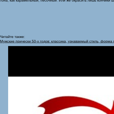
тона, как карамельный, песочный. Или же окрасить лишь кончики 
Читайте также:
Мужские прически 50-х годов: классика, узнаваемый стиль, форма