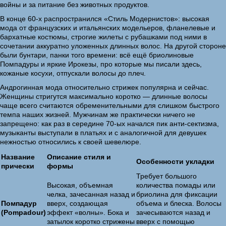
войны и за питание без животных продуктов.
В конце 60-х распространился «Стиль Модернистов»: высокая
мода от французских и итальянских модельеров, фланелевые и
бархатные костюмы, строгие жилеты с рубашками под ними в
сочетании аккуратно уложенных длинных волос. На другой стороне
были бунтари, панки того времени: всё ещё бриолиновые
Помпадуры и яркие Ирокезы, про которые мы писали здесь,
кожаные косухи, отпускали волосы до плеч.
Андрогинная мода относительно стрижек популярна и сейчас.
Женщины стригутся максимально коротко — длинные волосы
чаще всего считаются обременительными для слишком быстрого
темпа наших жизней. Мужчинам же практически ничего не
запрещено: как раз в середине 70-ых начался пик анти-сектизма,
музыканты выступали в платьях и с аналогичной для девушек
нежностью относились к своей шевелюре.
Название
Описание стиля и
Особенности укладки
прически
формы
Требует большого
Высокая, объемная
количества помады или
челка, зачесанная назад и
бриолина для фиксации
Помпадур
вверх, создающая
объема и блеска. Волосы
(Pompadour)
эффект «волны». Бока и
зачесываются назад и
затылок коротко стрижены
вверх с помощью