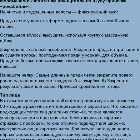
Меломанам и любителям рок-н-ролла по вкусу прическа
«рокабилли».
На чистые и подсушенные волосы — фиксирующий мусс.
Прядь волос уложите в форме подковы в самой высокой части
головы.
Оставшиеся волосы высушите, используя круглую массажную
щётку.
Закрепленные волосы освободите. Разделите прядь на три части и
высушите волосы, приподнимая пряди у корней, для объема.
Пряди по бокам головы гладко зачешите назад и закрепите в хвост,
повыше.
Начешите челку. Самые длинные пряди челки закрепите поверх
ранее сделанного хвоста в задорный «козырёк». 6) Закрепите
результат лаком для волос. Прическа «рокабилли» готова
Тип лица
В открытом доступе можно найти фотографии мужских причесок
50-х годов в различных интерпретациях и вариантах. Что касается
подходящих типов лиц для таких стрижек, то они являются
универсальными и практичными. Если говорить о коротких
стрижках с пробором, то они отлично подойдут для широких
мускулистых лиц и коротких шеек. Для визуального удлинения
образа стилисты рекомендуют стрижку «кок» для круглых лиц с