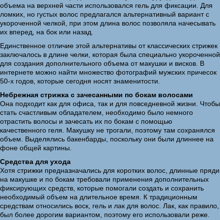
объема на верхней части использовался гель для фиксации. Для
ломких, но густых волос предлагался альтернативный вариант с
укороченной челкой, при этом длина волос позволяла начесывать
их вперед, на бок или назад.
Единственное отличие этой альтернативы от классических стрижек
заключалось в длине челки, которая была специально укороченной
для создания дополнительного объема от макушки и висков. В
интернете можно найти множество фотографий мужских причесок
50-х годов, которые сегодня носят знаменитости.
Небрежная стрижка с зачесанными по бокам волосами
Она подходит как для офиса, так и для повседневной жизни. Чтобы
стать счастливым обладателем, необходимо было немного
отрастить волосы и зачесать их по бокам с помощью
качественного геля. Макушку не трогали, поэтому там сохранялся
объем. Выделялись бакенбарды, поскольку они были длиннее на
фоне общей картины.
Средства для ухода
Хотя стрижки предназначались для коротких волос, длинные пряди
на макушке и по бокам требовали применения дополнительных
фиксирующих средств, которые помогали создать и сохранить
необходимый объем на длительное время. К традиционным
средствам относились воск, гель и лак для волос. Лак, как правило,
был более дорогим вариантом, поэтому его использовали реже.