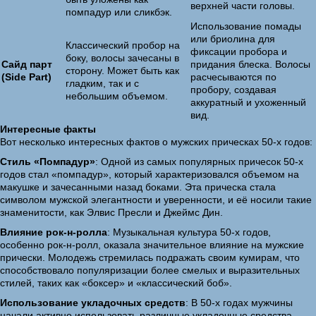
верхней части головы.
помпадур или сликбэк.
Использование помады
или бриолина для
Классический пробор на
фиксации пробора и
боку, волосы зачесаны в
Сайд парт
придания блеска. Волосы
сторону. Может быть как
(Side Part)
расчесываются по
гладким, так и с
пробору, создавая
небольшим объемом.
аккуратный и ухоженный
вид.
Интересные факты
Вот несколько интересных фактов о мужских прическах 50-х годов:
Стиль «Помпадур»
: Одной из самых популярных причесок 50-х
годов стал «помпадур», который характеризовался объемом на
макушке и зачесанными назад боками. Эта прическа стала
символом мужской элегантности и уверенности, и её носили такие
знаменитости, как Элвис Пресли и Джеймс Дин.
Влияние рок-н-ролла
: Музыкальная культура 50-х годов,
особенно рок-н-ролл, оказала значительное влияние на мужские
прически. Молодежь стремилась подражать своим кумирам, что
способствовало популяризации более смелых и выразительных
стилей, таких как «боксер» и «классический боб».
Использование укладочных средств
: В 50-х годах мужчины
начали активно использовать различные укладочные средства,