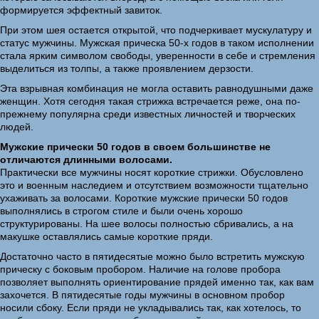
формируется эффектный завиток.
При этом шея остается открытой, что подчеркивает мускулатуру и
статус мужчины. Мужская прическа 50-х годов в таком исполнении
стала ярким символом свободы, уверенности в себе и стремления
выделиться из толпы, а также проявлением дерзости.
Эта взрывная комбинация не могла оставить равнодушными даже
женщин. Хотя сегодня такая стрижка встречается реже, она по-
прежнему популярна среди известных личностей и творческих
людей.
Мужские прически 50 годов в своем большинстве не
отличаются длинными волосами.
Практически все мужчины носят короткие стрижки. Обусловлено
это и военным наследием и отсутствием возможности тщательно
ухаживать за волосами. Короткие мужские прически 50 годов
выполнялись в строгом стиле и были очень хорошо
структурированы. На шее волосы полностью сбривались, а на
макушке оставлялись самые короткие пряди.
Достаточно часто в пятидесятые можно было встретить мужскую
прическу с боковым пробором. Наличие на голове пробора
позволяет выполнять ориентирование прядей именно так, как вам
захочется. В пятидесятые годы мужчины в основном пробор
носили сбоку. Если пряди не укладывались так, как хотелось, то