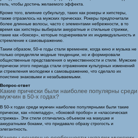
гель, чтобы достичь желаемого эффекта.
Кроме того, влияние субкультур, таких как рокеры и хипстеры,
также отразилось на мужских прическах. Рокеры предпочитали
более длинные волосы, часто с элементами небрежности, в то
время как хипстеры выбирали аккуратные и стильные стрижки,
такие как «боксер», которые подчеркивали их индивидуальность и
стремление к самовыражению.
Таким образом, 50-е годы стали временем, когда кино и музыка не
только определяли модные тенденции, но и формировали
общественные представления о мужественности и стиле. Мужские
прически этого периода стали отражением культурных изменений
и стремления молодежи к самовыражению, что сделало их
поистине знаковыми и незабываемыми.
Вопрос-ответ
Какие прически были наиболее популярны среди
мужчин в 50-х годах?
В 50-х годах среди мужчин наиболее популярными были такие
прически, как «помпадур», «боковой пробор» и «классическая
стрижка». Эти стили отличались объемом на макушке и
аккуратными боками, что придавало образу строгость и
элегантность.
Каковы основные особенности укладки мужских