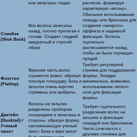
или зачесаны гладко.
расчески, формируя
характерную «волну».
Обильное использование
помады или бриолина для
Все волосы зачесаны
создания «мокрого»
назад, плотно прилегая к
эффекта и надежной
Сликбэк
голове. Создает гладкий,
фиксации. Волосы
(Slick Back)
аккуратный и строгий
тщательно
образ.
расчесываются назад,
чтобы не было торчащих
прядей.
Требует регулярной
Верхняя часть волос
стрижки для поддержания
стрижется ровно, образуя
формы. Укладка
Флэттоп
плоскую площадку. Бока и
минимальна, возможно
(Flattop)
затылок очень коротко
использование легкого
стрижены или выбриты.
геля для фиксации
формы.
Волосы на затылке
Требует тщательного
разделены пробором
разделения волос на
Дактейл
посередине и зачесаны в
затылке и фиксации
(Ducktail) /
стороны, образуя форму,
помадой или бриолином.
Утиный
напоминающую утиный
Часто сочетается с
хвост
хвост. Бока и верх могут
другими стилями для
быть уложены как