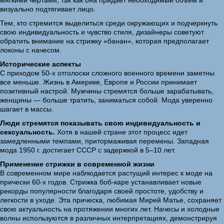
мягкими чертами, так как она придает необходимый объем и
визуально подтягивает лицо.
Тем, кто стремится выделиться среди окружающих и подчеркнуть
свою индивидуальность и чувство стиля, дизайнеры советуют
обратить внимание на стрижку «банан», которая предполагает
локоны с начесом.
Исторические аспекты
С приходом 50-х отголоски сложного военного времени заметны
все меньше. Жизнь в Америке, Европе и России принимает
позитивный настрой. Мужчины стремятся больше зарабатывать,
женщины — больше тратить, заниматься собой. Мода уверенно
шагает в массы.
Люди стремятся показывать свою индивидуальность и
сексуальность.
Хотя в нашей стране этот процесс идет
замедленными темпами, притормаживая перемены. Западная
мода 1950 г. достигает СССР с задержкой в 5–10 лет.
Применение стрижки в современной жизни
В современном мире наблюдается растущий интерес к моде на
прически 60-х годов. Стрижка боб-каре устанавливает новые
рекорды популярности благодаря своей простоте, удобству и
легкости в уходе. Эта прическа, любимая Мирей Матье, сохраняет
свою актуальность на протяжении многих лет. Начесы и холодные
волны используются в различных интерпретациях, демонстрируя