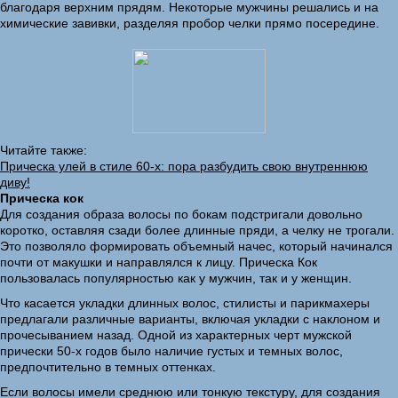
благодаря верхним прядям. Некоторые мужчины решались и на
химические завивки, разделяя пробор челки прямо посередине.
Читайте также:
Прическа улей в стиле 60-х: пора разбудить свою внутреннюю
диву!
Прическа кок
Для создания образа волосы по бокам подстригали довольно
коротко, оставляя сзади более длинные пряди, а челку не трогали.
Это позволяло формировать объемный начес, который начинался
почти от макушки и направлялся к лицу. Прическа Кок
пользовалась популярностью как у мужчин, так и у женщин.
Что касается укладки длинных волос, стилисты и парикмахеры
предлагали различные варианты, включая укладки с наклоном и
прочесыванием назад. Одной из характерных черт мужской
прически 50-х годов было наличие густых и темных волос,
предпочтительно в темных оттенках.
Если волосы имели среднюю или тонкую текстуру, для создания