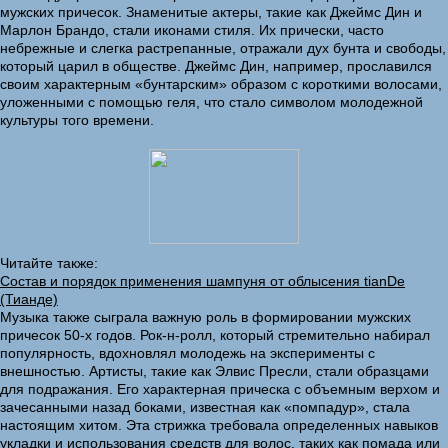
мужских причесок. Знаменитые актеры, такие как Джеймс Дин и
Марлон Брандо, стали иконами стиля. Их прически, часто
небрежные и слегка растрепанные, отражали дух бунта и свободы,
который царил в обществе. Джеймс Дин, например, прославился
своим характерным «бунтарским» образом с короткими волосами,
уложенными с помощью геля, что стало символом молодежной
культуры того времени.
Читайте также:
Состав и порядок применения шампуня от облысения tianDe
(Тианде)
Музыка также сыграла важную роль в формировании мужских
причесок 50-х годов. Рок-н-ролл, который стремительно набирал
популярность, вдохновлял молодежь на эксперименты с
внешностью. Артисты, такие как Элвис Пресли, стали образцами
для подражания. Его характерная прическа с объемным верхом и
зачесанными назад боками, известная как «помпадур», стала
настоящим хитом. Эта стрижка требовала определенных навыков
укладки и использования средств для волос, таких как помада или