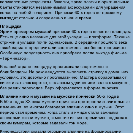
великолепные результаты. Заколки, яркие платки и оригинальные
банты становятся незаменимыми аксессуарами для украшения
волос на любой вечеринке. Прически 60-х годов по-прежнему
выглядят стильно и современно в наше время.
Площадка
Ярким примером мужской прически 60-х годов является площадка.
Есть еще одно название для этой укладки — платформа. Техника
стрижки и укладки почти одинаковые. В середине прошлого века
такой вариант предпочитали спортсмены, особенно теннисисты.
Особенную популярность она приобрела после выхода фильма
«Терминатор».
В нашей стране площадку практиковали спортсмены и
бодибилдеры. Не рекомендуется выполнять стрижку в домашних
условиях, это довольно проблематично. Мастера обрабатывают
виски и затылок коротко, с плавным удлинением волос к макушке,
без резких переходов. Верх оформляется в форме пирожка.
Влияние кино и музыки на мужские прически 50-х годов
В 50-х годах XX века мужские прически претерпели значительные
изменения, во многом благодаря влиянию кино и музыки. Этот
период стал временем, когда стиль и имидж стали важными
аспектами жизни мужчин, и многие из них стремились подражать
своим кумирам, которые задавали тон моде.
Киноиндустрия оказала огромное влияние на формирование