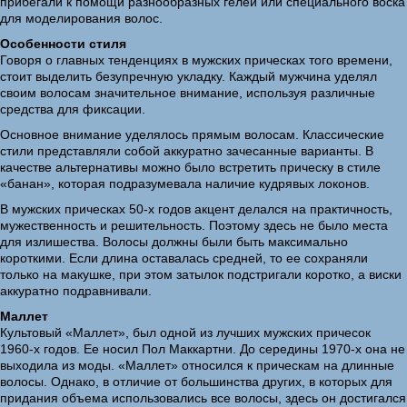
прибегали к помощи разнообразных гелей или специального воска
для моделирования волос.
Особенности стиля
Говоря о главных тенденциях в мужских прическах того времени,
стоит выделить безупречную укладку. Каждый мужчина уделял
своим волосам значительное внимание, используя различные
средства для фиксации.
Основное внимание уделялось прямым волосам. Классические
стили представляли собой аккуратно зачесанные варианты. В
качестве альтернативы можно было встретить прическу в стиле
«банан», которая подразумевала наличие кудрявых локонов.
В мужских прическах 50-х годов акцент делался на практичность,
мужественность и решительность. Поэтому здесь не было места
для излишества. Волосы должны были быть максимально
короткими. Если длина оставалась средней, то ее сохраняли
только на макушке, при этом затылок подстригали коротко, а виски
аккуратно подравнивали.
Маллет
Культовый «Маллет», был одной из лучших мужских причесок
1960-х годов. Ее носил Пол Маккартни. До середины 1970-х она не
выходила из моды. «Маллет» относился к прическам на длинные
волосы. Однако, в отличие от большинства других, в которых для
придания объема использовались все волосы, здесь он достигался