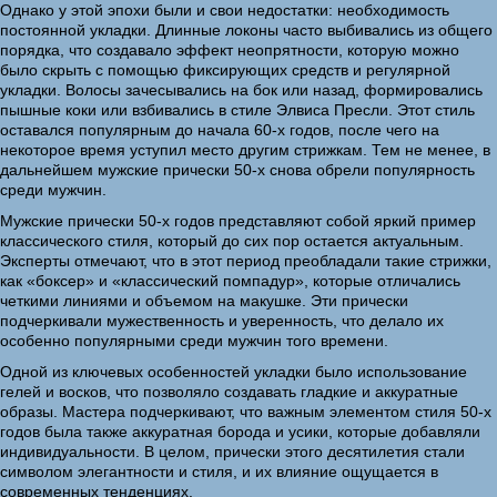
Однако у этой эпохи были и свои недостатки: необходимость
постоянной укладки. Длинные локоны часто выбивались из общего
порядка, что создавало эффект неопрятности, которую можно
было скрыть с помощью фиксирующих средств и регулярной
укладки. Волосы зачесывались на бок или назад, формировались
пышные коки или взбивались в стиле Элвиса Пресли. Этот стиль
оставался популярным до начала 60-х годов, после чего на
некоторое время уступил место другим стрижкам. Тем не менее, в
дальнейшем мужские прически 50-х снова обрели популярность
среди мужчин.
Мужские прически 50-х годов представляют собой яркий пример
классического стиля, который до сих пор остается актуальным.
Эксперты отмечают, что в этот период преобладали такие стрижки,
как «боксер» и «классический помпадур», которые отличались
четкими линиями и объемом на макушке. Эти прически
подчеркивали мужественность и уверенность, что делало их
особенно популярными среди мужчин того времени.
Одной из ключевых особенностей укладки было использование
гелей и восков, что позволяло создавать гладкие и аккуратные
образы. Мастера подчеркивают, что важным элементом стиля 50-х
годов была также аккуратная борода и усики, которые добавляли
индивидуальности. В целом, прически этого десятилетия стали
символом элегантности и стиля, и их влияние ощущается в
современных тенденциях.