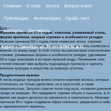
Главная
О себе
Услуги
Вопрос-ответ
Публикации
Фотогалерея
Прайс-лист
Блог
›
Контакты
Документы
Мужские прически 50-х годов: классика, узнаваемый стиль,
форма прически, модные стрижки и особенности укладки
Мужские прически 50-х годов стали символом эпохи, отражая
модные тенденции, которые продолжают вдохновлять стилистов и
Адрес: г. Оренбург, ул. 70 лет ВЛКСМ, д.31.
мужчин по всему миру. В этой статье мы рассмотрим классические
стрижки, узнаваемые формы и особенности укладки, сделавшие
50-е годы знаковыми в истории мужской моды. Понимание этих
стилей поможет вам выбрать подходящую прическу и оценить
влияние культуры и искусства на мужскую эстетику.
Предпочтения мужчин
К числу модных трендов можно отнести короткие волосы, которые
отличались не только удобством, но и простотой, а также
практичностью. Затылок стригли почти под ноль, оставляя длинные
пряди на макушке. Это придавало стрижке объем и пышность, в то
время как акцент делался на скромность и лаконичность. Мужские
прически 50-х годов создавали образ стильного, уверенного в себе
и харизматичного мужчины.