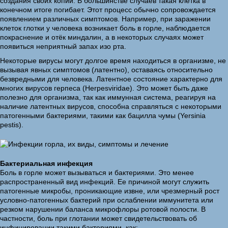
создания своих копий. В большинстве случаев такая клетка в
конечном итоге погибает. Этот процесс обычно сопровождается
появлением различных симптомов. Например, при заражении
клеток глотки у человека возникает боль в горле, наблюдается
покраснение и отёк миндалин, а в некоторых случаях может
появиться неприятный запах изо рта.
Некоторые вирусы могут долгое время находиться в организме, не
вызывая явных симптомов (латентно), оставаясь относительно
безвредными для человека. Латентное состояние характерно для
многих вирусов герпеса (Herpesviridae). Это может быть даже
полезно для организма, так как иммунная система, реагируя на
наличие латентных вирусов, способна справляться с некоторыми
патогенными бактериями, такими как бацилла чумы (Yersinia
pestis).
Бактериальная инфекция
Боль в горле может вызываться и бактериями. Это менее
распространенный вид инфекций. Ее причиной могут служить
патогенные микробы, проникающие извне, или чрезмерный рост
условно-патогенных бактерий при ослаблении иммунитета или
резком нарушении баланса микрофлоры ротовой полости. В
частности, боль при глотании может свидетельствовать об
инфицировании такими бактериями, как: