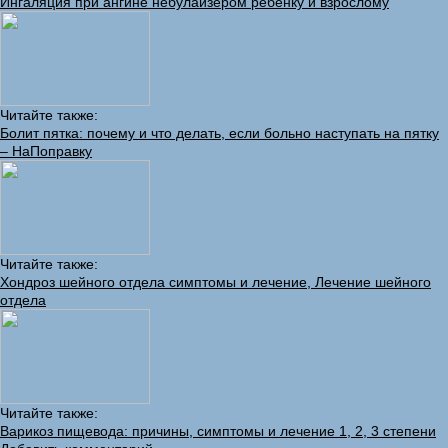
Ингаляция при ангине небулайзером ребенку и взрослому
Читайте также:
Болит пятка: почему и что делать, если больно наступать на пятку
– НаПоправку
Читайте также:
Хондроз шейного отдела симптомы и лечение, Лечение шейного
отдела
Читайте также:
Варикоз пищевода: причины, симптомы и лечение 1, 2, 3 степени