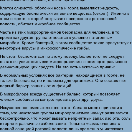
Клетки слизистой оболочки носа и горла выделяют жидкость,
содержащую биологически активные вещества (секрет). Именно в
этом секрете, который покрывает поверхности ротоносовой
полости, обитает микробное сообщество.
Часть из этих микроорганизмов безопасна для человека, в то
время как другая группа относится к условно-патогенным
микробам. Кроме бактерий, в этом сообществе также присутствуют
некоторые вирусы и микроскопические грибы.
Не стоит беспокоиться по этому поводу. Более того, не следует
пытаться уничтожить все микроорганизмы с помощью различных
дезинфицирующих средств. На это есть несколько причин:
В нормальных условиях все бактерии, находящиеся в горле, не
только безопасны, но и полезны для организма. Они составляют
первый барьер защиты от инфекций.
В микрофлоре всегда существует баланс, который позволяет
членам сообщества контролировать рост друг друга.
Искусственное вмешательство в этот баланс может привести к
тому, что некоторые группы микроорганизмов начнут развиваться
бесконтрольно, что может вызвать неприятный запах изо рта, боль
в горле и различные заболевания. Попытки «самолечения» с
полной санацией ротовой полости лишь временно уничтожают