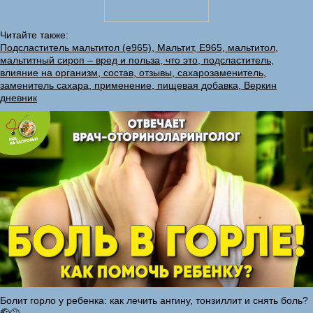
Читайте также:
Подсластитель мальтитол (е965), Мальтит, Е965, мальтитол,
мальтитный сироп – вред и польза, что это, подсластитель,
влияние на организм, состав, отзывы, сахарозаменитель,
заменитель сахара, применение, пищевая добавка, Веркин
дневник
Болит горло у ребенка: как лечить ангину, тонзиллит и снять боль?