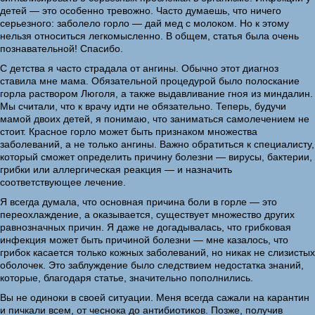
детей — это особенно тревожно. Часто думаешь, что ничего
серьезного: заболело горло — дай мед с молоком. Но к этому
нельзя относиться легкомысленно. В общем, статья была очень
познавательной! Спасибо.
С детства я часто страдала от ангины. Обычно этот диагноз
ставила мне мама. Обязательной процедурой было полоскание
горла раствором Люголя, а также выдавливание гноя из миндалин.
Мы считали, что к врачу идти не обязательно. Теперь, будучи
мамой двоих детей, я понимаю, что заниматься самолечением не
стоит. Красное горло может быть признаком множества
заболеваний, а не только ангины. Важно обратиться к специалисту,
который сможет определить причину болезни — вирусы, бактерии,
грибки или аллергическая реакция — и назначить
соответствующее лечение.
Я всегда думала, что основная причина боли в горле — это
переохлаждение, а оказывается, существует множество других
равнозначных причин. Я даже не догадывалась, что грибковая
инфекция может быть причиной болезни — мне казалось, что
грибок касается только кожных заболеваний, но никак не слизистых
оболочек. Это заблуждение было следствием недостатка знаний,
которые, благодаря статье, значительно пополнились.
Вы не одиноки в своей ситуации. Меня всегда сажали на карантин
и пичкали всем, от чеснока до антибиотиков. Позже, получив