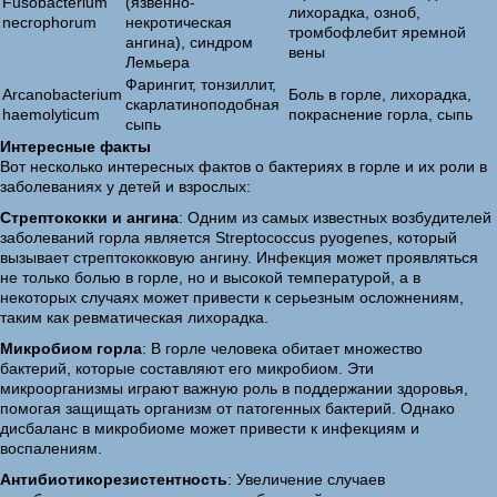
Fusobacterium
(язвенно-
лихорадка, озноб,
necrophorum
некротическая
тромбофлебит яремной
ангина), синдром
вены
Лемьера
Фарингит, тонзиллит,
Arcanobacterium
Боль в горле, лихорадка,
скарлатиноподобная
haemolyticum
покраснение горла, сыпь
сыпь
Интересные факты
Вот несколько интересных фактов о бактериях в горле и их роли в
заболеваниях у детей и взрослых:
Стрептококки и ангина
: Одним из самых известных возбудителей
заболеваний горла является Streptococcus pyogenes, который
вызывает стрептококковую ангину. Инфекция может проявляться
не только болью в горле, но и высокой температурой, а в
некоторых случаях может привести к серьезным осложнениям,
таким как ревматическая лихорадка.
Микробиом горла
: В горле человека обитает множество
бактерий, которые составляют его микробиом. Эти
микроорганизмы играют важную роль в поддержании здоровья,
помогая защищать организм от патогенных бактерий. Однако
дисбаланс в микробиоме может привести к инфекциям и
воспалениям.
Антибиотикорезистентность
: Увеличение случаев