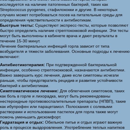
исследуется на наличие патогенных бактерий, таких как
Streptococcus pyogenes, стафилококки и другие. В некоторых
случаях может потребоваться посев на питательные среды для
определения чувствительности к антибиотикам.
Быстрые тесты:
Существуют экспресс-тесты, которые позволяют
быстро определить наличие стрептококковой инфекции. Эти тесты
могут быть выполнены в кабинете врача и дают результаты в
течение 15-30 минут.
Лечение бактериальных инфекций горла зависит от типа
возбудителя и тяжести заболевания. Основные подходы к лечению
включают:
Антибиотикотерапия:
При подтвержденной бактериальной
инфекции, особенно стрептококковой, назначаются антибиотики.
Важно завершить курс лечения, даже если симптомы исчезли
раньше, чтобы предотвратить рецидив и развитие устойчивости
бактерий к антибиотикам.
Симптоматическое лечение:
Для облегчения симптомов, таких
как боль в горле и лихорадка, могут быть рекомендованы
нестероидные противовоспалительные препараты (НПВП), такие
как ибупрофен или парацетамол. Полоскания с солевыми
растворами и использование пастилок для горла также могут
помочь уменьшить дискомфорт.
Гидратация и отдых:
Обильное питье и отдых играют важную
роль в процессе выздоровления. Употребление теплых напитков