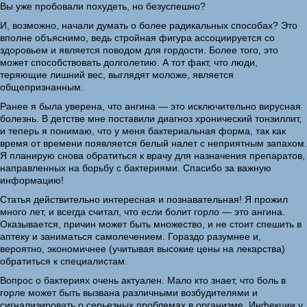
Вы уже пробовали похудеть, но безуспешно?
И, возможно, начали думать о более радикальных способах? Это
вполне объяснимо, ведь стройная фигура ассоциируется со
здоровьем и является поводом для гордости. Более того, это
может способствовать долголетию. А тот факт, что люди,
теряющие лишний вес, выглядят моложе, является
общепризнанным.
Ранее я была уверена, что ангина — это исключительно вирусная
болезнь. В детстве мне поставили диагноз хронический тонзиллит,
и теперь я понимаю, что у меня бактериальная форма, так как
время от времени появляется белый налет с неприятным запахом.
Я планирую снова обратиться к врачу для назначения препаратов,
направленных на борьбу с бактериями. Спасибо за важную
информацию!
Статья действительно интересная и познавательная! Я прожил
много лет, и всегда считал, что если болит горло — это ангина.
Оказывается, причин может быть множество, и не стоит спешить в
аптеку и заниматься самолечением. Гораздо разумнее и,
вероятно, экономичнее (учитывая высокие цены на лекарства)
обратиться к специалистам.
Вопрос о бактериях очень актуален. Мало кто знает, что боль в
горле может быть вызвана различными возбудителями и
сигнализировать о серьезных проблемах в организме. Инфекции у