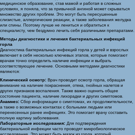
медицинское образование, став мамой и работая в сложных
условиях, я поняла, что за привычной ангиной может скрываться
множество других проблем. Это могут быть пересушенные
слизистые, аллергические реакции, а также заболевания желудка
или спины. Поэтому лучше не лениться и обратиться к
специалисту, чем бездумно лечить себя различными препаратами.
Методы диагностики и лечения бактериальных инфекций
горла
Диагностика бактериальных инфекций горла у детей и взрослых
включает в себя несколько ключевых этапов, которые помогают
врачам точно определить наличие инфекции и выбрать
соответствующее лечение. Основными методами диагностики
являются:
Клинический осмотр:
Врач проводит осмотр горла, обращая
внимание на наличие покраснения, отека, гнойных налетов и
других признаков воспаления. Также важно оценить общее
состояние пациента, наличие лихорадки и других симптомов.
Анамнез:
Сбор информации о симптомах, их продолжительности,
а также о возможных контактах с больными людьми или
перенесенных ранее инфекциях. Это помогает врачу составить
полную картину заболевания.
Лабораторные исследования:
Для подтверждения
бактериальной инфекции часто проводят микробиологическое
исследование. Это может быть мазок из горла, который