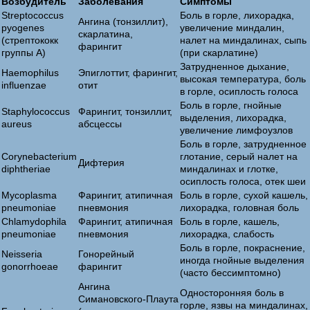
Возбудитель
Заболевания
Симптомы
Streptococcus
Боль в горле, лихорадка,
Ангина (тонзиллит),
pyogenes
увеличение миндалин,
скарлатина,
(стрептококк
налет на миндалинах, сыпь
фарингит
группы А)
(при скарлатине)
Затрудненное дыхание,
Haemophilus
Эпиглоттит, фарингит,
высокая температура, боль
influenzae
отит
в горле, осиплость голоса
Боль в горле, гнойные
Staphylococcus
Фарингит, тонзиллит,
выделения, лихорадка,
aureus
абсцессы
увеличение лимфоузлов
Боль в горле, затрудненное
Corynebacterium
глотание, серый налет на
Дифтерия
diphtheriae
миндалинах и глотке,
осиплость голоса, отек шеи
Mycoplasma
Фарингит, атипичная
Боль в горле, сухой кашель,
pneumoniae
пневмония
лихорадка, головная боль
Chlamydophila
Фарингит, атипичная
Боль в горле, кашель,
pneumoniae
пневмония
лихорадка, слабость
Боль в горле, покраснение,
Neisseria
Гонорейный
иногда гнойные выделения
gonorrhoeae
фарингит
(часто бессимптомно)
Ангина
Односторонняя боль в
Симановского-Плаута
горле, язвы на миндалинах,