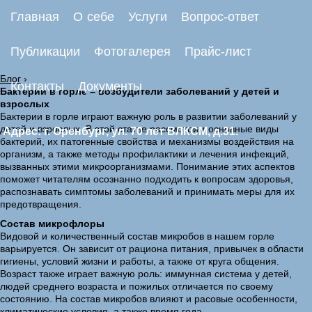
Главная
О себе
Услуги
Вопрос-ответ
Публикации
Фотогалерея
Прайс-лист
Блог
›
Контакты
Документы
Бактерии в горле – возбудители заболеваний у детей и
взрослых
Бактерии в горле играют важную роль в развитии заболеваний у
детей и взрослых. В этой статье рассмотрим основные виды
Адрес: г. Оренбург, ул. 70 лет ВЛКСМ, д.31.
бактерий, их патогенные свойства и механизмы воздействия на
организм, а также методы профилактики и лечения инфекций,
вызванных этими микроорганизмами. Понимание этих аспектов
поможет читателям осознанно подходить к вопросам здоровья,
распознавать симптомы заболеваний и принимать меры для их
предотвращения.
Состав микрофлоры
Видовой и количественный состав микробов в нашем горле
варьируется. Он зависит от рациона питания, привычек в области
гигиены, условий жизни и работы, а также от круга общения.
Возраст также играет важную роль: иммунная система у детей,
людей среднего возраста и пожилых отличается по своему
состоянию. На состав микробов влияют и расовые особенности,
климатические условия, а также время года.