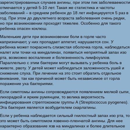
зарегистрированных случаев ангины, при этом пик заболеваемости
отмечается у детей 5-10 лет. Такая же статистика и частоты
заболеваний – в среднем ребенок до 18 лет инфицируется 5 раз в
год. При этом до двухлетнего возраста заболевания очень редки,
но при возникновении проходят тяжелее. Особенно для такого
ребенка опасен коклюш.
Маленькие дети при возникновении боли в горле часто
капризничают, у них пропадает аппетит, нарушается сон. У
ребенка может покраснеть слизистая оболочка горла, наблюдаться
налет или точки на миндалинах, появиться неприятный запах изо
рта, возможно воспаление и болезненность лимфоузлов.
Параллельно с этим бактерии могут вызывать у ребенка боль в
животе, рвоту. У детей может наблюдаться заложенность ушей и
снижение слуха. При лечении на это стоит обратить отдельное
внимание, так как причиной может быть независимое от горла
поражение уха бактериями.
Если симптомы ангины сопровождаются появлением мелкой сыпи,
лихорадкой и ярким румянцем, то велика вероятность
инфицирования стрептококком группы А (Streptococcus pyogenes).
Эта бактерия является возбудителем скарлатины.
Если у ребенка наблюдается сильный гнилостный запах изо рта, то
это может быть симптомом язвенно-пленчатой ангины. Для нее
характерно образование язв на миндалинах и более длительное