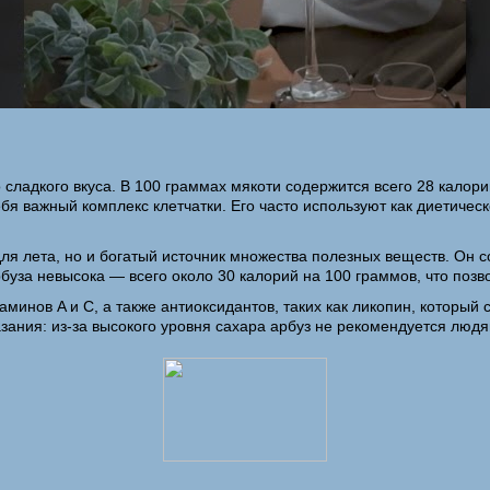
ладкого вкуса. В 100 граммах мякоти содержится всего 28 калорий,
бя важный комплекс клетчатки. Его часто используют как диетичес
я лета, но и богатый источник множества полезных веществ. Он с
уза невысока — всего около 30 калорий на 100 граммов, что позв
минов A и C, а также антиоксидантов, таких как ликопин, который
азания: из-за высокого уровня сахара арбуз не рекомендуется людя