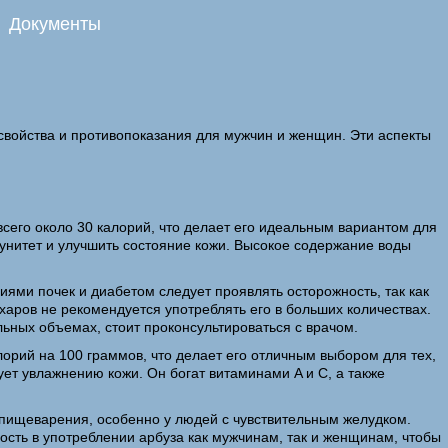
Документы
 свойства и противопоказания для мужчин и женщин. Эти аспекты
 всего около 30 калорий, что делает его идеальным вариантом для
ммунитет и улучшить состояние кожи. Высокое содержание воды
иями почек и диабетом следует проявлять осторожность, так как
ахаров не рекомендуется употреблять его в больших количествах.
льных объемах, стоит проконсультироваться с врачом.
алорий на 100 граммов, что делает его отличным выбором для тех,
ет увлажнению кожи. Он богат витаминами A и C, а также
 пищеварения, особенно у людей с чувствительным желудком.
ость в употреблении арбуза как мужчинам, так и женщинам, чтобы