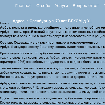
Главная
О себе
Услуги
Вопрос-ответ
Адрес: г. Оренбург, ул. 70 лет ВЛКСМ, д.31.
Блог
›
Арбуз: польза и вред, калорийность, полезные и лечебные с
Арбуз — популярный летний фрукт с множеством полезных свойств.
помогут вам осознанно выбирать арбуз и использовать его в раци
Состав. Содержание витаминов, микро и макроэлементов
Арбуз, благодаря своему богатому составу витаминов и полезных 
Врачи подчеркивают, что арбуз не только приятен на вкус, но и пр
тех, кто следит за своим весом. Арбуз является источником витам
(примерно 92%) способствует поддержанию водного баланса в орг
Тем не менее, несмотря на все его достоинства, арбуз имеет и св
арбуз может создать дополнительную нагрузку на почки и повысить
Важно помнить, что умеренность — это основа здорового питания, 
Арбуз, как отмечают эксперты, является не только вкусным, но и 
кто следит за фигурой. Благодаря высокому содержанию воды (око
антиоксидантами, что положительно сказывается на иммунной сис
Однако, несмотря на все преимущества, арбуз имеет и противопо
Кроме того, из-за высокого содержания сахара, его следует огра