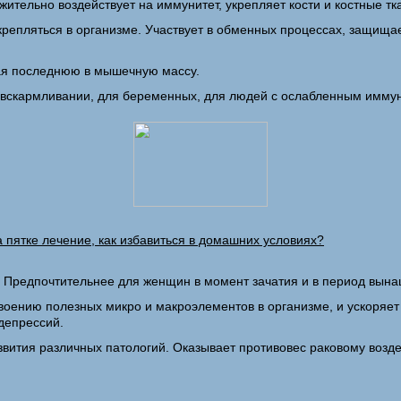
ительно воздействует на иммунитет, укрепляет кости и костные т
акрепляться в организме. Участвует в обменных процессах, защищ
щая последнюю в мышечную массу.
 вскармливании, для беременных, для людей с ослабленным иммун
 пятке лечение, как избавиться в домашних условиях?
 Предпочтительнее для женщин в момент зачатия и в период вына
воению полезных микро и макроэлементов в организме, и ускоряет
депрессий.
вития различных патологий. Оказывает противовес раковому возд