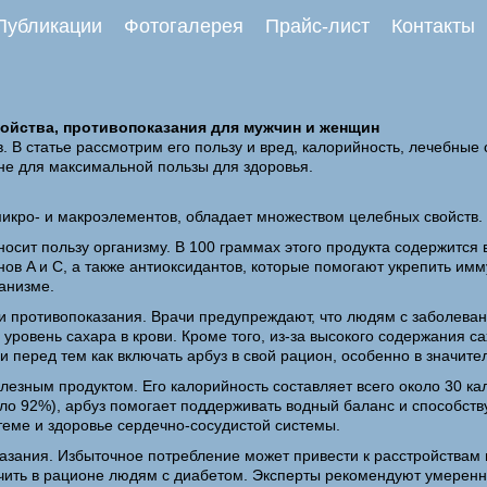
Публикации
Фотогалерея
Прайс-лист
Контакты
войства, противопоказания для мужчин и женщин
 В статье рассмотрим его пользу и вред, калорийность, лечебные
оне для максимальной пользы для здоровья.
микро- и макроэлементов, обладает множеством целебных свойств.
иносит пользу организму. В 100 граммах этого продукта содержится
инов A и C, а также антиоксидантов, которые помогают укрепить и
анизме.
ои противопоказания. Врачи предупреждают, что людям с заболеван
 уровень сахара в крови. Кроме того, из-за высокого содержания с
и перед тем как включать арбуз в свой рацион, особенно в значите
полезным продуктом. Его калорийность составляет всего около 30 к
ло 92%), арбуз помогает поддерживать водный баланс и способству
теме и здоровье сердечно-сосудистой системы.
казания. Избыточное потребление может привести к расстройствам
ничить в рационе людям с диабетом. Эксперты рекомендуют умеренн