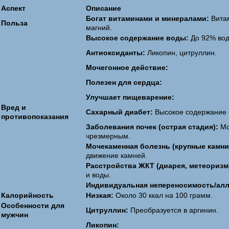
Аспект
Описание
Богат витаминами и минералами:
Витам
Польза
магний.
Высокое содержание воды:
До 92% вод
Антиоксиданты:
Ликопин, цитруллин.
Мочегонное действие:
Полезен для сердца:
Улучшает пищеварение:
Вред и
Сахарный диабет:
Высокое содержание 
противопоказания
Заболевания почек (острая стадия):
Мо
чрезмерным.
Мочекаменная болезнь (крупные камни
движение камней.
Расстройства ЖКТ (диарея, метеоризм
и воды.
Индивидуальная непереносимость/алл
Калорийность
Низкая:
Около 30 ккал на 100 грамм.
Особенности для
Цитруллин:
Преобразуется в аргинин.
мужчин
Ликопин: