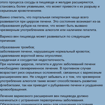
этого процесса сосуды в пищеводе и желудке расширяются,
становясь более уязвимыми, что может привести к их разрыву и
серьезным кровотечениям.
Важно отметить, что портальная гипертензия чаще всего
развивается при циррозе печени. Это состояние возникает из-за
образования рубцов на печени, что может быть вызвано
чрезмерным употреблением алкоголя или наличием гепатита.
Варикоз вен пищевода может развиваться по следующим
причинам:
образование тромбов;
заболевания печени, нарушающие нормальный кровоток;
сдавливание воротной вены опухолями;
сердечная и сосудистая недостаточность.
При наличии цирроза, гепатита и других заболеваний печени
необходимо своевременное лечение. В противном случае
возрастает риск серьезных осложнений, связанных с варикозным
расширением вен. Не следует забывать и о том, что чрезмерное
употребление алкоголя также может способствовать развитию
флебэктазии, так как приводит к рубцеванию печени и ухудшению
кровообращения.
Лечение варикозного расширения вен пищевода должно
начинаться с устранения первопричины заболевания.
Обязательно принимаются меры для улучшения состояния