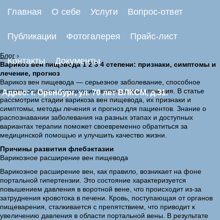
Главная
О себе
Услуги
Вопрос-ответ
Публикации
Фотогалерея
Прайс-лист
Блог
›
Контакты
Документы
Варикоз вен пищевода 1 2 3 4 степени: признаки, симптомы и
лечение, прогноз
Варикоз вен пищевода — серьезное заболевание, способное
вызвать опасные осложнения, включая кровотечения. В статье
Адрес: г. Оренбург, ул. 70 лет ВЛКСМ, д.31.
рассмотрим стадии варикоза вен пищевода, их признаки и
симптомы, методы лечения и прогноз для пациентов. Знание о
распознавании заболевания на разных этапах и доступных
вариантах терапии поможет своевременно обратиться за
медицинской помощью и улучшить качество жизни.
Причины развития флебэктазии
Варикозное расширение вен пищевода
Варикозное расширение вен, как правило, возникает на фоне
портальной гипертензии. Это состояние характеризуется
повышением давления в воротной вене, что происходит из-за
затруднения кровотока в печени. Кровь, поступающая от органов
пищеварения, сталкивается с препятствием, что приводит к
увеличению давления в области портальной вены. В результате