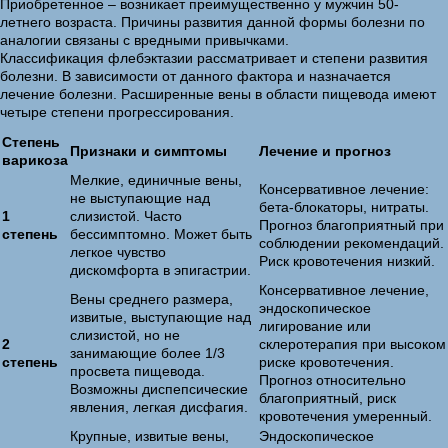
Приобретенное – возникает преимущественно у мужчин 50-
летнего возраста. Причины развития данной формы болезни по
аналогии связаны с вредными привычками.
Классификация флебэктазии рассматривает и степени развития
болезни. В зависимости от данного фактора и назначается
лечение болезни. Расширенные вены в области пищевода имеют
четыре степени прогрессирования.
Степень
Признаки и симптомы
Лечение и прогноз
варикоза
Мелкие, единичные вены,
Консервативное лечение:
не выступающие над
бета-блокаторы, нитраты.
1
слизистой. Часто
Прогноз благоприятный при
степень
бессимптомно. Может быть
соблюдении рекомендаций.
легкое чувство
Риск кровотечения низкий.
дискомфорта в эпигастрии.
Консервативное лечение,
Вены среднего размера,
эндоскопическое
извитые, выступающие над
лигирование или
слизистой, но не
2
склеротерапия при высоком
занимающие более 1/3
степень
риске кровотечения.
просвета пищевода.
Прогноз относительно
Возможны диспепсические
благоприятный, риск
явления, легкая дисфагия.
кровотечения умеренный.
Крупные, извитые вены,
Эндоскопическое