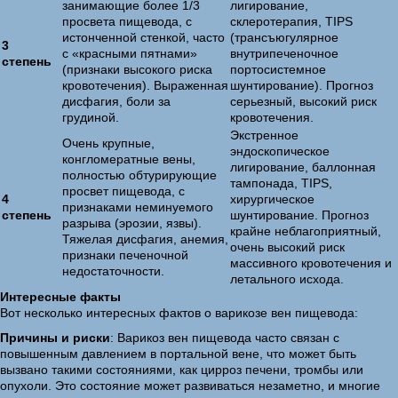
занимающие более 1/3
лигирование,
просвета пищевода, с
склеротерапия, TIPS
истонченной стенкой, часто
(трансъюгулярное
3
с «красными пятнами»
внутрипеченочное
степень
(признаки высокого риска
портосистемное
кровотечения). Выраженная
шунтирование). Прогноз
дисфагия, боли за
серьезный, высокий риск
грудиной.
кровотечения.
Экстренное
Очень крупные,
эндоскопическое
конгломератные вены,
лигирование, баллонная
полностью обтурирующие
тампонада, TIPS,
просвет пищевода, с
4
хирургическое
признаками неминуемого
степень
шунтирование. Прогноз
разрыва (эрозии, язвы).
крайне неблагоприятный,
Тяжелая дисфагия, анемия,
очень высокий риск
признаки печеночной
массивного кровотечения и
недостаточности.
летального исхода.
Интересные факты
Вот несколько интересных фактов о варикозе вен пищевода:
Причины и риски
: Варикоз вен пищевода часто связан с
повышенным давлением в портальной вене, что может быть
вызвано такими состояниями, как цирроз печени, тромбы или
опухоли. Это состояние может развиваться незаметно, и многие