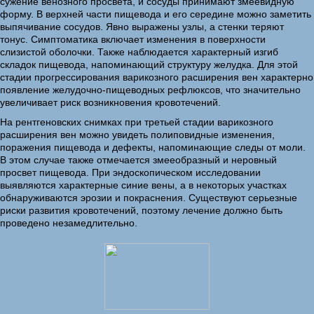
сужение венозного просвета, и сосуды принимают змеевидную
форму. В верхней части пищевода и его середине можно заметить
выпячивание сосудов. Явно выражены узлы, а стенки теряют
тонус. Симптоматика включает изменения в поверхности
слизистой оболочки. Также наблюдается характерный изгиб
складок пищевода, напоминающий структуру желудка. Для этой
стадии прогрессирования варикозного расширения вен характерно
появление желудочно-пищеводных рефлюксов, что значительно
увеличивает риск возникновения кровотечений.
На рентгеновских снимках при третьей стадии варикозного
расширения вен можно увидеть полиповидные изменения,
поражения пищевода и дефекты, напоминающие следы от моли.
В этом случае также отмечается змееобразный и неровный
просвет пищевода. При эндоскопическом исследовании
выявляются характерные синие вены, а в некоторых участках
обнаруживаются эрозии и покраснения. Существуют серьезные
риски развития кровотечений, поэтому лечение должно быть
проведено незамедлительно.