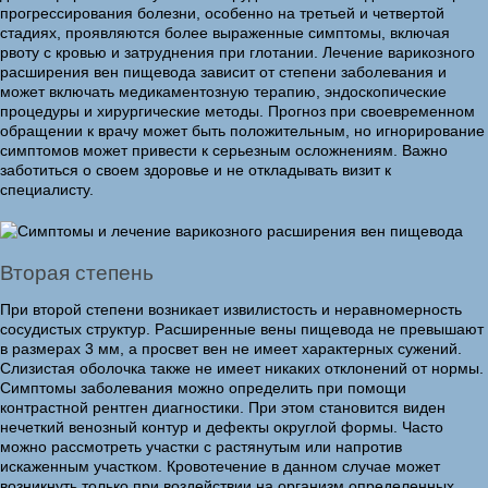
прогрессирования болезни, особенно на третьей и четвертой
стадиях, проявляются более выраженные симптомы, включая
рвоту с кровью и затруднения при глотании. Лечение варикозного
расширения вен пищевода зависит от степени заболевания и
может включать медикаментозную терапию, эндоскопические
процедуры и хирургические методы. Прогноз при своевременном
обращении к врачу может быть положительным, но игнорирование
симптомов может привести к серьезным осложнениям. Важно
заботиться о своем здоровье и не откладывать визит к
специалисту.
Вторая степень
При второй степени возникает извилистость и неравномерность
сосудистых структур. Расширенные вены пищевода не превышают
в размерах 3 мм, а просвет вен не имеет характерных сужений.
Слизистая оболочка также не имеет никаких отклонений от нормы.
Симптомы заболевания можно определить при помощи
контрастной рентген диагностики. При этом становится виден
нечеткий венозный контур и дефекты округлой формы. Часто
можно рассмотреть участки с растянутым или напротив
искаженным участком. Кровотечение в данном случае может
возникнуть только при воздействии на организм определенных