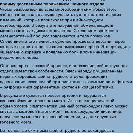
преимущественным поражением шейного отдела
Чтобы разобраться во всем многообразии симптомов этого
заболевания, сначала нужно уяснить суть тех патологических
изменений, которые происходят при шейно-грудном
остеохондрозе. В результате нарушения обмена веществ
межпозвонковые диски истончаются. С течением времени в
дегенеративный процесс вовлекаются и тела позвонков.
Следствием этого является сужение просвета отверстий, через
которые выходят корешки спинномозговых нервов. Это приводит к
ущемлению корешка и появлению боли в зоне иннервации
пораженного нерва.
Остеохондроз – сложный процесс, и поражение шейно-грудного
отдела имеет свои особенности. Здесь наряду с ущемлением
нервных корешков шейно-грудного отдела происходит
сдавливание позвоночной артерии так называемыми остеофитами
– разросшимися фрагментами костной и хрящевой ткани.
В результате сужается просвет артерии и нарушается
кровоснабжение головного мозга. Из-за неспецифической
общемозговой симптоматики шейный остеохондроз легко можно
спутать с мозговой патологией – вегетососудистой дистонией,
нарушением мозгового кровообращения, и даже опухолью
головного мозга.
Вот основные симптомы шейно-грудного остеохондроза с