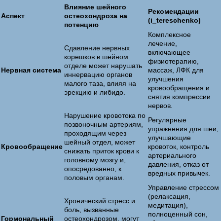
Влияние шейного
Рекомендации
Аспект
остеохондроза на
(i_tereschenko)
потенцию
Комплексное
лечение,
Сдавление нервных
включающее
корешков в шейном
физиотерапию,
отделе может нарушать
Нервная система
массаж, ЛФК для
иннервацию органов
улучшения
малого таза, влияя на
кровообращения и
эрекцию и либидо.
снятия компрессии
нервов.
Нарушение кровотока по
Регулярные
позвоночным артериям,
упражнения для шеи,
проходящим через
улучшающие
шейный отдел, может
Кровообращение
кровоток, контроль
снижать приток крови к
артериального
головному мозгу и,
давления, отказ от
опосредованно, к
вредных привычек.
половым органам.
Управление стрессом
(релаксация,
Хронический стресс и
медитация),
боль, вызванные
полноценный сон,
Гормональный
остеохондрозом, могут