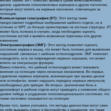
мягких тканей. МРТ помогает выявить грыжи межпозвоночных
дисков, сдавление спинномозговых корешков и другие патологии,
которые могут влиять на нервные окончания, отвечающие за
потенцию.
Компьютерная томография (КТ):
Этот метод также
предоставляет подробные изображения шейного отдела, но в
отличие от МРТ, он больше ориентирован на костные структуры. КТ
может быть полезна в случаях, когда необходимо оценить
состояние костей и выявить возможные переломы или другие
изменения.
Электромиография (ЭМГ):
Этот метод позволяет оценить
состояние нервов и мышц, что может быть полезно для выявления
нарушений, связанных с шейным остеохондрозом. ЭМГ помогает
определить, есть ли повреждение нервных корешков, что может
влиять на сексуальную функцию.
Важно отметить, что шейный остеохондроз может оказывать
влияние на потенцию через несколько механизмов. Во-первых,
сдавление нервных корешков, возникающее при грыжах дисков
или остеофитах, может нарушать передачу нервных импульсов,
необходимых для эрекции. Во-вторых, хроническая боль и
дискомфорт в шейном отделе могут приводить к снижению общего
уровня либидо и ухудшению психоэмоционального состояния, что
также негативно сказывается на потенции.
Кроме того, важно учитывать, что методы диагностики могут сами
по себе вызывать стресс и беспокойство у пациентов, что также