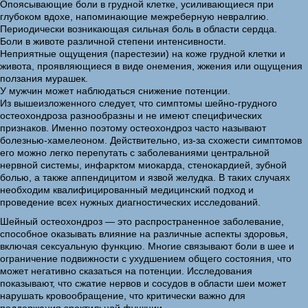
Опоясывающие боли в грудной клетке, усиливающиеся при
глубоком вдохе, напоминающие межреберную невралгию.
Периодически возникающая сильная боль в области сердца.
Боли в животе различной степени интенсивности.
Неприятные ощущения (парестезии) на коже грудной клетки и
живота, проявляющиеся в виде онемения, жжения или ощущения
ползания мурашек.
У мужчин может наблюдаться снижение потенции.
Из вышеизложенного следует, что симптомы шейно-грудного
остеохондроза разнообразны и не имеют специфических
признаков. Именно поэтому остеохондроз часто называют
болезнью-хамелеоном. Действительно, из-за схожести симптомов
его можно легко перепутать с заболеваниями центральной
нервной системы, инфарктом миокарда, стенокардией, зубной
болью, а также аппендицитом и язвой желудка. В таких случаях
необходим квалифицированный медицинский подход и
проведение всех нужных диагностических исследований.
Шейный остеохондроз — это распространенное заболевание,
способное оказывать влияние на различные аспекты здоровья,
включая сексуальную функцию. Многие связывают боли в шее и
ограничение подвижности с ухудшением общего состояния, что
может негативно сказаться на потенции. Исследования
показывают, что сжатие нервов и сосудов в области шеи может
нарушать кровообращение, что критически важно для