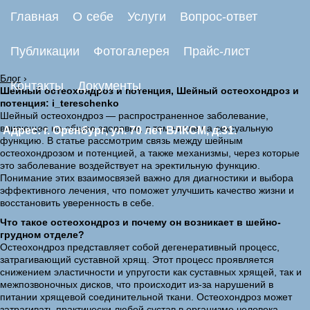
Главная
О себе
Услуги
Вопрос-ответ
Публикации
Фотогалерея
Прайс-лист
Блог
›
Контакты
Документы
Шейный остеохондроз и потенция, Шейный остеохондроз и
потенция: i_tereschenko
Шейный остеохондроз — распространенное заболевание,
влияющее на общее здоровье, в том числе на сексуальную
Адрес: г. Оренбург, ул. 70 лет ВЛКСМ, д.31.
функцию. В статье рассмотрим связь между шейным
остеохондрозом и потенцией, а также механизмы, через которые
это заболевание воздействует на эректильную функцию.
Понимание этих взаимосвязей важно для диагностики и выбора
эффективного лечения, что поможет улучшить качество жизни и
восстановить уверенность в себе.
Что такое остеохондроз и почему он возникает в шейно-
грудном отделе?
Остеохондроз представляет собой дегенеративный процесс,
затрагивающий суставной хрящ. Этот процесс проявляется
снижением эластичности и упругости как суставных хрящей, так и
межпозвоночных дисков, что происходит из-за нарушений в
питании хрящевой соединительной ткани. Остеохондроз может
затрагивать практически любой сустав в организме человека,