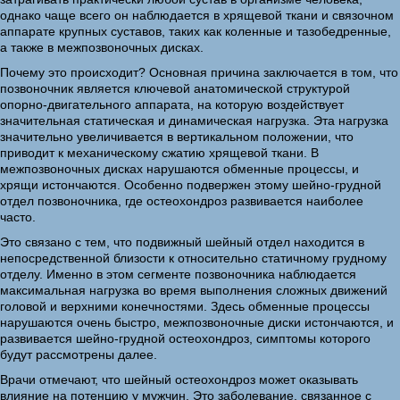
однако чаще всего он наблюдается в хрящевой ткани и связочном
аппарате крупных суставов, таких как коленные и тазобедренные,
а также в межпозвоночных дисках.
Почему это происходит? Основная причина заключается в том, что
позвоночник является ключевой анатомической структурой
опорно-двигательного аппарата, на которую воздействует
значительная статическая и динамическая нагрузка. Эта нагрузка
значительно увеличивается в вертикальном положении, что
приводит к механическому сжатию хрящевой ткани. В
межпозвоночных дисках нарушаются обменные процессы, и
хрящи истончаются. Особенно подвержен этому шейно-грудной
отдел позвоночника, где остеохондроз развивается наиболее
часто.
Это связано с тем, что подвижный шейный отдел находится в
непосредственной близости к относительно статичному грудному
отделу. Именно в этом сегменте позвоночника наблюдается
максимальная нагрузка во время выполнения сложных движений
головой и верхними конечностями. Здесь обменные процессы
нарушаются очень быстро, межпозвоночные диски истончаются, и
развивается шейно-грудной остеохондроз, симптомы которого
будут рассмотрены далее.
Врачи отмечают, что шейный остеохондроз может оказывать
влияние на потенцию у мужчин. Это заболевание, связанное с