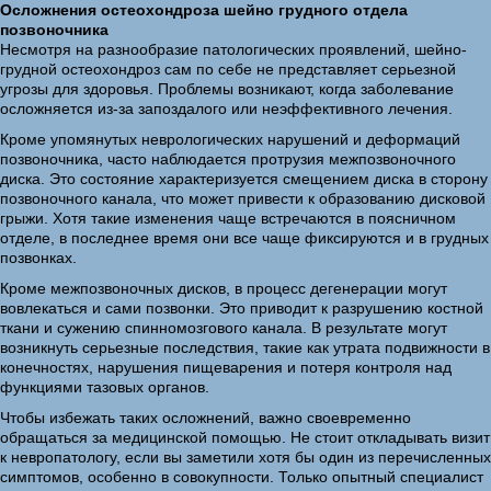
Осложнения остеохондроза шейно грудного отдела
позвоночника
Несмотря на разнообразие патологических проявлений, шейно-
грудной остеохондроз сам по себе не представляет серьезной
угрозы для здоровья. Проблемы возникают, когда заболевание
осложняется из-за запоздалого или неэффективного лечения.
Кроме упомянутых неврологических нарушений и деформаций
позвоночника, часто наблюдается протрузия межпозвоночного
диска. Это состояние характеризуется смещением диска в сторону
позвоночного канала, что может привести к образованию дисковой
грыжи. Хотя такие изменения чаще встречаются в поясничном
отделе, в последнее время они все чаще фиксируются и в грудных
позвонках.
Кроме межпозвоночных дисков, в процесс дегенерации могут
вовлекаться и сами позвонки. Это приводит к разрушению костной
ткани и сужению спинномозгового канала. В результате могут
возникнуть серьезные последствия, такие как утрата подвижности в
конечностях, нарушения пищеварения и потеря контроля над
функциями тазовых органов.
Чтобы избежать таких осложнений, важно своевременно
обращаться за медицинской помощью. Не стоит откладывать визит
к невропатологу, если вы заметили хотя бы один из перечисленных
симптомов, особенно в совокупности. Только опытный специалист