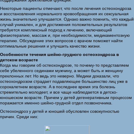
поддержания эректильной функции.
Некоторые пациенты отмечают, что после лечения остеохондроза
и восстановления нормального кровообращения их сексуальная
жизнь значительно улучшается. Однако важно помнить, что каждый
случай уникален, и для достижения положительных результатов
требуется комплексный подход к лечению, включающий
физиотерапию, массаж и, при необходимости, медикаментозную
терапию. Обсуждение этих вопросов с врачом поможет найти
оптимальные решения и улучшить качество жизни.
Особенности течения шейно-грудного остеохондроза в
детском возрасте
Когда мы говорим об остеохондрозе, то почему-то представляем
себе убеленного сединами мужчину, а может быть и женщину
преклонных лет. Но ведь это неверно. Медики доказали, что
остеохондрозом страдает подавляющее большинство лиц уже в
сорокалетнем возрасте. А в последнее время эта болезнь
стремительно молодеет, и все чаще наблюдается в детско-
юношеском возрасте. Причем у детей дегенеративным процессом
поражается именно шейно-грудной отдел позвоночника.
Остеохондроз у детей и юношей обусловлен совокупностью
причин. Среди них: