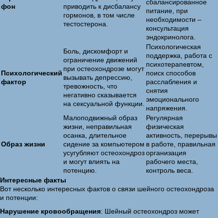
сбалансированное
фон
приводить к дисбалансу
питание, при
гормонов, в том числе
необходимости –
тестостерона.
консультация
эндокринолога.
Психологическая
Боль, дискомфорт и
поддержка, работа с
ограничение движений
психотерапевтом,
при остеохондрозе могут
Психологический
поиск способов
вызывать депрессию,
фактор
расслабления и
тревожность, что
снятия
негативно сказывается
эмоционального
на сексуальной функции.
напряжения.
Малоподвижный образ
Регулярная
жизни, неправильная
физическая
осанка, длительное
активность, перерывы
Образ жизни
сидение за компьютером
в работе, правильная
усугубляют остеохондроз
организация
и могут влиять на
рабочего места,
потенцию.
контроль веса.
Интересные факты
Вот несколько интересных фактов о связи шейного остеохондроза
и потенции:
Нарушение кровообращения
: Шейный остеохондроз может