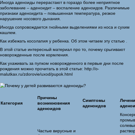
Иногда аденоиды перерастают в гораздо более неприятное
заболевание – аденоидит – воспаление аденоидов. Различимые
признаки аденоидита – повышенная температура, резкое
нарушение носового дыхания.
Иногда сопровождается гнойными выделениями из носа и сухим
кашлем.
Как избежать косолапия у ребенка. Об этом читаем эту статью .
В этой статье интересный материал про то, почему срыгивают
новорожденные после кормления.
Как ухаживать за пупком новорожденного в первые дни после
рождения можно прочитать в этой статье: http://o-
malutkax.ru/zdorovie/uxod/pupok.html
Причины
Симптомы
Лечен
Категория
возникновения
аденоидов
адено
аденоидов
Консер
промыв
солевы
Частые вирусные и
раство