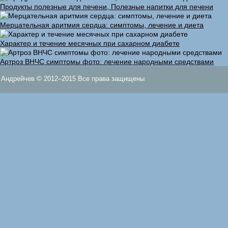
Продукты полезные для печени, Полезные напитки для печени
Мерцательная аритмия сердца: симптомы, лечение и диета
Характер и течение месячных при сахарном диабете
Артроз ВНЧС симптомы фото: лечение народными средствами
Андрейчев © 2012–2015 Все права защищены