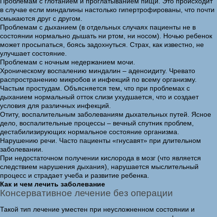
Проблемам с глотанием и проглатыванием пищи. Это происходит
в случае если миндалины настолько гипертрофированы, что почти
смыкаются друг с другом.
Проблемам с дыханием (в отдельных случаях пациенты не в
состоянии нормально дышать ни ртом, ни носом). Ночью ребенок
может просыпаться, боясь задохнуться. Страх, как известно, не
улучшает состояние.
Проблемам с ночным недержанием мочи.
Хроническому воспалению миндалин – аденоидиту. Чревато
распространению микробов и инфекций по всему организму.
Частым простудам. Объясняется тем, что при проблемах с
дыханием нормальный отток слизи ухудшается, что и создает
условия для различных инфекций.
Отиту, воспалительным заболеваниям дыхательных путей. Ясное
дело, воспалительные процессы – вечный спутник проблем,
дестабилизирующих нормальное состояние организма.
Нарушению речи. Часто пациенты «гнусавят» при длительном
заболевании.
При недостаточном получении кислорода в мозг (что является
следствием нарушения дыхания), нарушается мыслительный
процесс и страдает учеба и развитие ребенка.
Как и чем лечить заболевание
Консервативное лечение без операции
Такой тип лечение уместен при неусложненном состоянии и