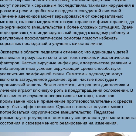
могут привести к серьезным последствиям, таким как нарушения в
развитии речи и проблемы с сердечно-сосудистой системой.
Лечение аденоидов может варьироваться от консервативных
методов, включая медикаментозную терапию и физиотерапию, до
хирургического вмешательства в более сложных ситуациях. Врачи
подчеркивают, что индивидуальный подход к каждому ребенку и
регулярные профилактические осмотры помогут избежать
серьезных последствий и улучшить качество жизни.
Эксперты в области педиатрии отмечают, что аденоиды у детей
возникают в результате сочетания генетических и экологических
факторов. Частые вирусные инфекции, аллергические реакции и
неблагоприятные условия окружающей среды способствуют
увеличению лимфоидной ткани. Симптомы аденоидов могут
включать затрудненное дыхание, храп, частые простуды и
хронический кашель. Важно отметить, что ранняя диагностика и
лечение играют ключевую роль в предотвращении осложнений. В
большинстве случаев консервативные методы, такие как
промывание носа и применение противовоспалительных средств,
могут быть эффективными. Однако в тяжелых случаях может
потребоваться хирургическое вмешательство. Педиатры
рекомендуют регулярные осмотры у специалиста для мониторинга
состояния и своевременного реагирования на изменения.