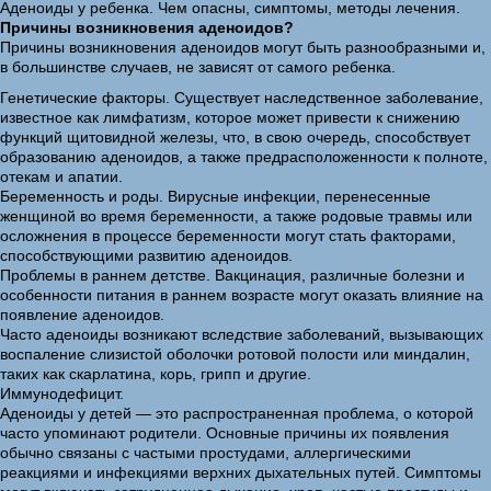
Аденоиды у ребенка. Чем опасны, симптомы, методы лечения.
Причины возникновения аденоидов?
Причины возникновения аденоидов могут быть разнообразными и,
в большинстве случаев, не зависят от самого ребенка.
Генетические факторы. Существует наследственное заболевание,
известное как лимфатизм, которое может привести к снижению
функций щитовидной железы, что, в свою очередь, способствует
образованию аденоидов, а также предрасположенности к полноте,
отекам и апатии.
Беременность и роды. Вирусные инфекции, перенесенные
женщиной во время беременности, а также родовые травмы или
осложнения в процессе беременности могут стать факторами,
способствующими развитию аденоидов.
Проблемы в раннем детстве. Вакцинация, различные болезни и
особенности питания в раннем возрасте могут оказать влияние на
появление аденоидов.
Часто аденоиды возникают вследствие заболеваний, вызывающих
воспаление слизистой оболочки ротовой полости или миндалин,
таких как скарлатина, корь, грипп и другие.
Иммунодефицит.
Аденоиды у детей — это распространенная проблема, о которой
часто упоминают родители. Основные причины их появления
обычно связаны с частыми простудами, аллергическими
реакциями и инфекциями верхних дыхательных путей. Симптомы