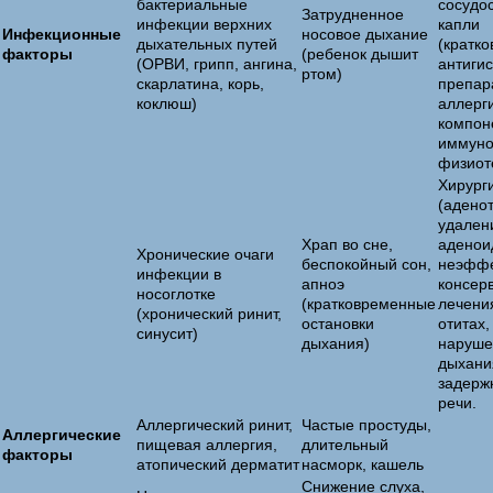
бактериальные
сосудо
Затрудненное
инфекции верхних
капли
Инфекционные
носовое дыхание
дыхательных путей
(кратко
факторы
(ребенок дышит
(ОРВИ, грипп, ангина,
антиги
ртом)
скарлатина, корь,
препар
коклюш)
аллерг
компон
иммуно
физиот
Хирург
(адено
удален
Храп во сне,
аденои
Хронические очаги
беспокойный сон,
неэффе
инфекции в
апноэ
консер
носоглотке
(кратковременные
лечени
(хронический ринит,
остановки
отитах
синусит)
дыхания)
наруше
дыхания
задерж
речи.
Аллергический ринит,
Частые простуды,
Аллергические
пищевая аллергия,
длительный
факторы
атопический дерматит
насморк, кашель
Снижение слуха,