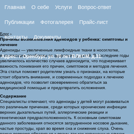
Главная
О себе
Услуги
Вопрос-ответ
Публикации
Фотогалерея
Прайс-лист
Блог
›
Контакты
Документы
Причины возникновения аденоидов у ребенка: симптомы и
лечение
Аденоиды — увеличенные лимфоидные ткани в носоглотке,
вызывающие проблемы со здоровьем у детей. В последние годы
Адрес: г. Оренбург, ул. 70 лет ВЛКСМ, д.31.
увеличилось количество случаев аденоидита, что подчеркивает
важность понимания его причин, симптомов и методов лечения.
Эта статья поможет родителям узнать о признаках, на которые
стоит обратить внимание, и современных подходах к лечению
аденоидов, что позволит своевременно обратиться за
медицинской помощью и предотвратить осложнения.
Содержание
Специалисты отмечают, что аденоиды у детей могут развиваться
по различным причинам, среди которых хронические инфекции
верхних дыхательных путей, аллергические реакции и
генетическая предрасположенность. К основным симптомам
данного заболевания относятся затрудненное носовое дыхание,
частые простуды, храп во время сна и снижение слуха. Очень
важно вовремя обратиться к врачу, так как запущенные случаи