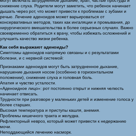
могут включать затрудненное дыхание, храп, частые простуды и
снижение слуха. Родители могут заметить, что ребенок начинает
дышать через рот, что может привести к проблемам с зубами и
речью. Лечение аденоидов может варьироваться от
консервативных методов, таких как ингаляции и промывания, до
хирургического вмешательства в более серьезных случаях. Важно
своевременно обратиться к врачу, чтобы избежать осложнений и
улучшить качество жизни ребенка.
Как себя выражают аденоиды?
Симптомы аденоидов напрямую связаны и с результатами
болезни, и с нервной системой:
Признаками аденоидов могут быть затрудненное дыхание,
нарушение дыхания носом (особенно в горизонтальном
положении), снижение слуха и головная боль.
Апатия и чувство усталости.
«Аденоидное лицо»: рот постоянно открыт и нижняя челюсть
начинает отвисать.
Трудности при разговоре у маленьких детей и изменение голоса у
более старших.
Высокая температура и приступы кашля, анемия.
Проблемы кишечного тракта и желудка.
Рефлекторный невроз, который может привести к недержанию
мочи.
Неподдающийся лечению насморк.