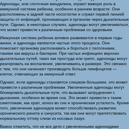
Аденоиды, или глоточная миндалина, играют важную роль в
иммунной системе ребенка, особенно в раннем возрасте. Они
расположены в задней части носоглотки и служат первой линией
защиты от инфекций, проникающих в организм через дыхательные
пути. Однако, в некоторых случаях, аденоиды могут увеличиваться,
что может привести к различным проблемам со здоровьем.
Иммунная система ребенка активно развивается в первые годы
жизни, и аденоиды являются частью этого процесса. Они
помогают организму распознавать и бороться с патогенами,
такими как вирусы и бактерии. При частых инфекциях верхних
дыхательных путей, таких как простуда или грипп, аденоиды могут
реагировать на воспаление, увеличиваясь в размере. Это связано
с тем, что они начинают производить больше лимфоцитов —
клеток, отвечающих за иммунный ответ.
Однако, если аденоиды становятся слишком большими, это может
привести к различным проблемам. Увеличенные аденоиды могут
блокировать дыхательные пути, что вызывает затруднения с
дыханием, особенно во время сна. Это может привести к таким
симптомам, как храп, апноэ во сне и хроническая усталость. Кроме
того, увеличение аденоидов может способствовать развитию
хронического ринита и синусита, так как они могут препятствовать
нормальному оттоку слизи из носовых пазух.
Важно отметить, что не все дети с увеличенными аденоидами