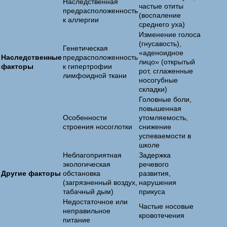
Наследственная
частые отиты
предрасположенность
(воспаление
к аллергии
среднего уха)
Изменение голоса
(гнусавость),
Генетическая
«аденоидное
Наследственные
предрасположенность
лицо» (открытый
факторы
к гипертрофии
рот, сглаженные
лимфоидной ткани
носогубные
складки)
Головные боли,
повышенная
Особенности
утомляемость,
строения носоглотки
снижение
успеваемости в
школе
Неблагоприятная
Задержка
экологическая
речевого
Другие факторы
обстановка
развития,
(загрязненный воздух,
нарушения
табачный дым)
прикуса
Недостаточное или
Частые носовые
неправильное
кровотечения
питание