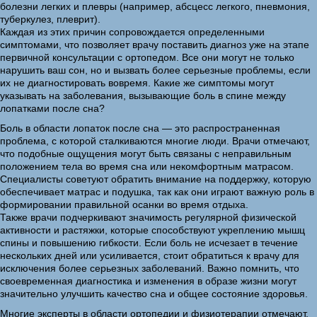
болезни легких и плевры (например, абсцесс легкого, пневмония,
туберкулез, плеврит).
Каждая из этих причин сопровождается определенными
симптомами, что позволяет врачу поставить диагноз уже на этапе
первичной консультации с ортопедом. Все они могут не только
нарушить ваш сон, но и вызвать более серьезные проблемы, если
их не диагностировать вовремя. Какие же симптомы могут
указывать на заболевания, вызывающие боль в спине между
лопатками после сна?
Боль в области лопаток после сна — это распространенная
проблема, с которой сталкиваются многие люди. Врачи отмечают,
что подобные ощущения могут быть связаны с неправильным
положением тела во время сна или некомфортным матрасом.
Специалисты советуют обратить внимание на поддержку, которую
обеспечивает матрас и подушка, так как они играют важную роль в
формировании правильной осанки во время отдыха.
Также врачи подчеркивают значимость регулярной физической
активности и растяжки, которые способствуют укреплению мышц
спины и повышению гибкости. Если боль не исчезает в течение
нескольких дней или усиливается, стоит обратиться к врачу для
исключения более серьезных заболеваний. Важно помнить, что
своевременная диагностика и изменения в образе жизни могут
значительно улучшить качество сна и общее состояние здоровья.
Многие эксперты в области ортопедии и физиотерапии отмечают,