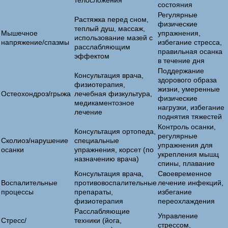
телосложения
состояния
Регулярные
Растяжка перед сном,
физические
теплый душ, массаж,
Мышечное
упражнения,
использование мазей с
напряжение/спазмы
избегание стресса,
расслабляющим
правильная осанка
эффектом
в течение дня
Поддержание
Консультация врача,
здорового образа
физиотерапия,
жизни, умеренные
Остеохондроз/грыжа
лечебная физкультура,
физические
медикаментозное
нагрузки, избегание
лечение
поднятия тяжестей
Контроль осанки,
Консультация ортопеда,
регулярные
Сколиоз/нарушение
специальные
упражнения для
осанки
упражнения, корсет (по
укрепления мышц
назначению врача)
спины, плавание
Консультация врача,
Своевременное
Воспалительные
противовоспалительные
лечение инфекций,
процессы
препараты,
избегание
физиотерапия
переохлаждения
Расслабляющие
Управление
Стресс/
техники (йога,
стрессом,