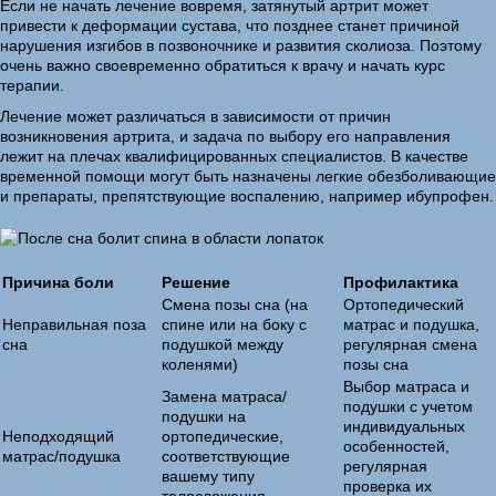
Если не начать лечение вовремя, затянутый артрит может
привести к деформации сустава, что позднее станет причиной
нарушения изгибов в позвоночнике и развития сколиоза. Поэтому
очень важно своевременно обратиться к врачу и начать курс
терапии.
Лечение может различаться в зависимости от причин
возникновения артрита, и задача по выбору его направления
лежит на плечах квалифицированных специалистов. В качестве
временной помощи могут быть назначены легкие обезболивающие
и препараты, препятствующие воспалению, например ибупрофен.
Причина боли
Решение
Профилактика
Смена позы сна (на
Ортопедический
Неправильная поза
спине или на боку с
матрас и подушка,
сна
подушкой между
регулярная смена
коленями)
позы сна
Выбор матраса и
Замена матраса/
подушки с учетом
подушки на
индивидуальных
Неподходящий
ортопедические,
особенностей,
матрас/подушка
соответствующие
регулярная
вашему типу
проверка их