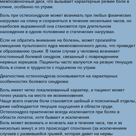
межпозвоночный диск, что вызывает характерные резкие боли в
спине, особенно по утрам.
Боль при остеохондрозе может возникать при любых физических
нагрузках на спину и сохраняться в течение нескольких часов, но
наиболее выраженной она становится при длительном
нахождении в одном положении и статических нагрузках.
Если не обратить внимание на болезнь, может произойти
смещение пульпозного ядра межпозвоночного диска, что приведет
к образованию грыжи. В таком случае у человека возникает
постоянный болевой синдром, связанный с повреждением
нервных корешков. Пациенты часто жалуются на резкую тянущую
боль в спине и трудности с подъемом по утрам.
Диагностика остеохондроза основывается на характерных
особенностях болевого синдрома:
Боль имеет четко локализованный характер, и пациент может
точно указать на место ее возникновения.
Чаще всего очагом боли становятся шейный и поясничный отделы,
реже наблюдаются тянущие ощущения в области груди.
Остеохондроз практически всегда исключается при болях в
области лопаток, хотя бывают и исключения.
Боль может возникать и исчезать как в течение часа, так и за
несколько минут, и это происходит спонтанно (за исключением
случаев с развившейся грыжей, которая давит на нервы