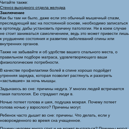
Читайте также:
Стеноз выходного отдела желудка
Заключение
Как бы там ни было, даже если это обычный мышечный спазм,
преследующий вас на постоянной основе, необходимо записаться
к ортопеду, дабы установить причину патологии. Ни в коем случае
не стоит заниматься самолечением, ведь это может привести лишь
к ухудшению состояния и развитию заболеваний спины или
внутренних органов.
Также не забывайте и об удобстве вашего спального места, о
правильном подборе матраса, удовлетворяющего ваши
физиологические потребности.
В качестве профилактики болей в спине хорошо подойдет
утренняя зарядка, которая позволит растянуть и разогреть
«застывшие» за ночь мышцы.
Задыхаюсь во сне: причины недуга. У многих людей встречается
такая патология. Ею страдают люди в.
Ночью потеет голова и шея, подушка мокрая. Почему потеет
голова ночью у взрослого? Причины могут.
Ребенок часто дышит во сне: причины. Что делать, если у
новорожденного во время сна учащенное.
Почему человек много спит и не может выспаться? Причины могут