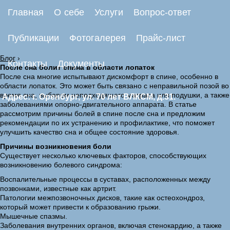
Главная
О себе
Услуги
Вопрос-ответ
Публикации
Фотогалерея
Прайс-лист
Блог
›
Контакты
Документы
После сна болит спина в области лопаток
После сна многие испытывают дискомфорт в спине, особенно в
области лопаток. Это может быть связано с неправильной позой во
время сна, выбором неподходящего матраса или подушки, а также
Адрес: г. Оренбург, ул. 70 лет ВЛКСМ, д.31.
заболеваниями опорно-двигательного аппарата. В статье
рассмотрим причины болей в спине после сна и предложим
рекомендации по их устранению и профилактике, что поможет
улучшить качество сна и общее состояние здоровья.
Причины возникновения боли
Существует несколько ключевых факторов, способствующих
возникновению болевого синдрома:
Воспалительные процессы в суставах, расположенных между
позвонками, известные как артрит.
Патологии межпозвоночных дисков, такие как остеохондроз,
который может привести к образованию грыжи.
Мышечные спазмы.
Заболевания внутренних органов, включая стенокардию, а также