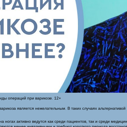
Виды операций при варикозе. 12+
варикоза является нежелательным. В таких случаях альтернативой
 ногах активно ведутся как среди пациентов, так и среди медици
являются менее инвазивными и требуют короткого периода восстан