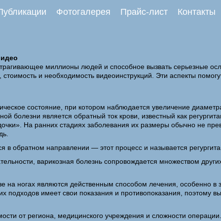
Публикации
Фотогалерея
Прайс-лист
Контакты
видео
трагивающее миллионы людей и способное вызвать серьезные осл
я, стоимость и необходимость видеоинструкций. Эти аспекты помог
ическое состояние, при котором наблюдается увеличение диаметра 
ой болезни является обратный ток крови, известный как регургит
очки». На ранних стадиях заболевания их размеры обычно не пре
дь.
ся в обратном направлении — этот процесс и называется регургита
тельности, варикозная болезнь сопровождается множеством други
зе на ногах являются действенным способом лечения, особенно в з
тих подходов имеет свои показания и противопоказания, поэтому
мости от региона, медицинского учреждения и сложности операции