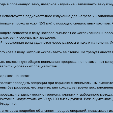
ода в пораженную вену, лазерное излучение «запаивает» вену изну
а используется радиочастотное излучение для нагрева и «запаива
большие проколы кожи (2-3 мм) с помощью специальных крючков. 
ющего вещества в вену, которое вызывает ее «склеивание» и по
лких вен и сосудистых звездочек.
й пораженная вена удаляется через разрезы в паху и на голени. И
о клея в вену, который «склеивает» ее стенки. Не требует анестез
ть полезен для общего понимания процесса, но не заменяет конс
 квалифицированных специалистов.
арикозе на ногах:
воляют проводить операции при варикозе с минимальным вмешате
ены без разрезов, что значительно сокращает время восстановлен
ироваться в зависимости от региона, клиники и выбранного метода.
бэктомия, могут стоить от 50 до 100 тысяч рублей. Важно учитывать
блюдение.
о, в которых подробно объясняют процесс операций, показывают их