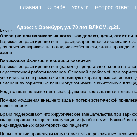
Главная
О себе
Услуги
Вопрос-ответ
Адрес: г. Оренбург, ул. 70 лет ВЛКСМ, д.31.
Блог
›
Операции при варикозе на ногах: как делают, цены, стоит ли 
Варикозное расширение вен — распространенное заболевание, за
для лечения варикоза на ногах, их особенности, этапы проведени
жизни.
Варикозная болезнь и причины развития
Варикозное расширение вен (варикоз) представляет собой патолог
недостаточной работы клапанов. Основной проблемой при варикозн
увеличиваются в размерах и формируют характерные синие «звёзд
изменениях варикозные вены могут занимать значительную площа
Когда клапан не выполняет свою функцию, кровь начинает двигать
Помимо ухудшения внешнего вида и потери эстетической привлека
осложнениям.
Врачи подчеркивают, что хирургические вмешательства при варико
склеротерапия, лазерная коагуляция и флебэктомия. Каждый из э
индивидуальных характеристиках пациента.
Цены на такие процедуры могут значительно различаться в зависи