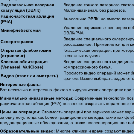
Эндовазальная лазерная
Введение тонкого лазерного светов
коагуляция (ЭВЛК)
Малоинвазивная, без разрезов.
Радиочастотная абляция
Аналогично ЭВЛК, но вместо лазер
(РЧА)
Удаление варикозных вен через не
Минифлебэктомия
ЭВЛК/РЧА.
Введение специального склерозиру
Склеротерапия
рассасывание. Применяется для ме
Открытая флебэктомия
Классическая операция, при которо
(стриппинг)
в сложных случаях.
Клеевая облитерация
Введение специального медицинског
(Venaseal, VariClose)
компрессионного белья.
Просмотр видео операций может бы
Видео (стоит ли смотреть)
врачом. Важно выбирать видео от
Интересные факты
Вот несколько интересных фактов о хирургических операциях при в
Минимально инвазивные методы
: Современные технологии поз
радиочастотная абляция (РЧА) позволяют закрывать пораженные в
Цены на операции
: Стоимость операций при варикозе может варь
за одну ногу, тогда как более традиционные методы, такие как фле
предоперационные обследования, а также послеоперационное на
Образовательные видео
: Многие клиники и врачи создают виде