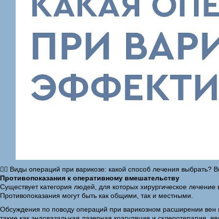
💁‍♂️ Виды операций при варикозе: какой способ лечения выбрать? 
Противопоказания к оперативному вмешательству
Существует категория людей, для которых хирургическое лечение 
Противопоказания могут быть как общими, так и местными.
Обсуждения по поводу операций при варикозном расширении вен на
такие как эндовазальная лазерная коагуляция и склеротерапия, 