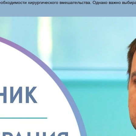
еобходимости хирургического вмешательства. Однако важно выбират