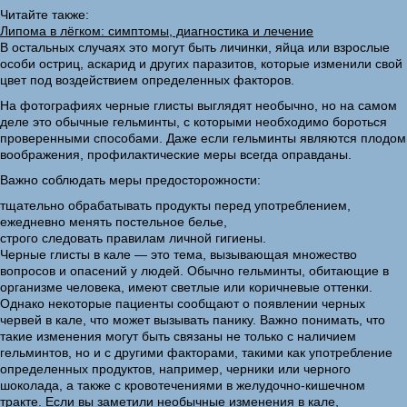
Читайте также:
Липома в лёгком: симптомы, диагностика и лечение
В остальных случаях это могут быть личинки, яйца или взрослые
особи остриц, аскарид и других паразитов, которые изменили свой
цвет под воздействием определенных факторов.
На фотографиях черные глисты выглядят необычно, но на самом
деле это обычные гельминты, с которыми необходимо бороться
проверенными способами. Даже если гельминты являются плодом
воображения, профилактические меры всегда оправданы.
Важно соблюдать меры предосторожности:
тщательно обрабатывать продукты перед употреблением,
ежедневно менять постельное белье,
строго следовать правилам личной гигиены.
Черные глисты в кале — это тема, вызывающая множество
вопросов и опасений у людей. Обычно гельминты, обитающие в
организме человека, имеют светлые или коричневые оттенки.
Однако некоторые пациенты сообщают о появлении черных
червей в кале, что может вызывать панику. Важно понимать, что
такие изменения могут быть связаны не только с наличием
гельминтов, но и с другими факторами, такими как употребление
определенных продуктов, например, черники или черного
шоколада, а также с кровотечениями в желудочно-кишечном
тракте. Если вы заметили необычные изменения в кале,