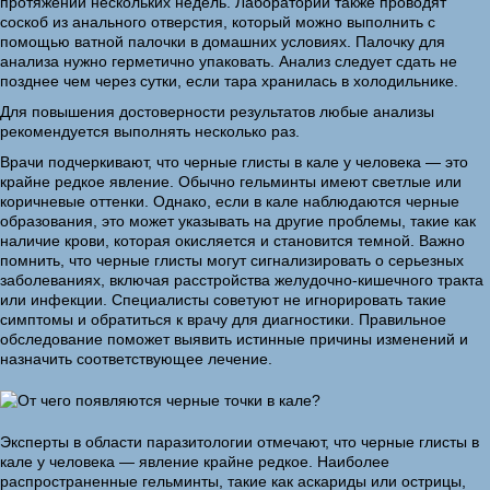
протяжении нескольких недель. Лаборатории также проводят
соскоб из анального отверстия, который можно выполнить с
помощью ватной палочки в домашних условиях. Палочку для
анализа нужно герметично упаковать. Анализ следует сдать не
позднее чем через сутки, если тара хранилась в холодильнике.
Для повышения достоверности результатов любые анализы
рекомендуется выполнять несколько раз.
Врачи подчеркивают, что черные глисты в кале у человека — это
крайне редкое явление. Обычно гельминты имеют светлые или
коричневые оттенки. Однако, если в кале наблюдаются черные
образования, это может указывать на другие проблемы, такие как
наличие крови, которая окисляется и становится темной. Важно
помнить, что черные глисты могут сигнализировать о серьезных
заболеваниях, включая расстройства желудочно-кишечного тракта
или инфекции. Специалисты советуют не игнорировать такие
симптомы и обратиться к врачу для диагностики. Правильное
обследование поможет выявить истинные причины изменений и
назначить соответствующее лечение.
Эксперты в области паразитологии отмечают, что черные глисты в
кале у человека — явление крайне редкое. Наиболее
распространенные гельминты, такие как аскариды или острицы,