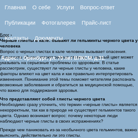
Главная
О себе
Услуги
Вопрос-ответ
Публикации
Фотогалерея
Прайс-лист
Блог
›
Контакты
Документы
Черные глисты в кале: бывают ли гельминты черного цвета у
человека
Вопрос о черных глистах в кале человека вызывает опасения.
Гельминты обычно имеют разные оттенки, но черный цвет может
Адрес: г. Оренбург, ул. 70 лет ВЛКСМ, д.31.
указывать на серьезные проблемы со здоровьем. В статье
рассмотрим, существуют ли черные глисты у человека, какие
факторы влияют на цвет кала и как правильно интерпретировать
изменения. Понимание этой темы поможет читателям распознать
возможные заболевания и обратиться за медицинской помощью,
что важно для поддержания здоровья.
Что представляют собой глисты черного цвета
Необходимо сразу уточнить, что термин «черные глисты» является
некорректным, так как в природе не существует гельминтов такого
цвета. Однако возникает вопрос: почему некоторые люди
наблюдают черные глисты в своих испражнениях?
Прежде чем паниковать из-за необычного цвета гельминтов, важно
выяснить, действительно ли это глисты.