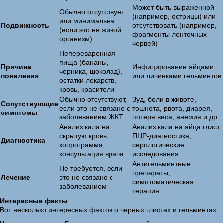
Может быть выраженной
Обычно отсутствует
(например, острицы) или
или минимальна
Подвижность
отсутствовать (например,
(если это не живой
фрагменты ленточных
организм)
червей)
Непереваренная
пища (бананы,
Причина
Инфицирование яйцами
черника, шоколад),
появления
или личинками гельминтов
остатки лекарств,
кровь, красители
Обычно отсутствуют,
Зуд, боли в животе,
Сопутствующие
если это не связано с
тошнота, рвота, диарея,
симптомы
заболеванием ЖКТ
потеря веса, анемия и др.
Анализ кала на
Анализ кала на яйца глист,
скрытую кровь,
ПЦР-диагностика,
Диагностика
копрограмма,
серологические
консультация врача
исследования
Антигельминтные
Не требуется, если
препараты,
Лечение
это не связано с
симптоматическая
заболеванием
терапия
Интересные факты
Вот несколько интересных фактов о черных глистах и гельминтах: