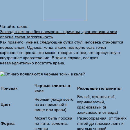
Читайте также:
Закладывает нос без насморка - причины, диагностика и чем
опасна такая заложенность
Как правило, уже на следующие сутки стул человека становится
нормальным. Однако, когда в кале повторно есть точки
коричневого цвета, это может говорить о том, что присутствует
внутреннее кровотечение. В таком случае, следует
незамедлительно посетить врача.
Черные глисты в
Признак
Реальные гельминты
кале
Белый, желтоватый,
Черный (чаще всего
коричневатый,
Цвет
из-за примесей в
красноватый (в
пище или крови)
зависимости от вида)
Может быть похожа
Разнообразная: от тонких
Форма
на нити, волокна,
нитей до плоских лент и
сгустки
круглых червей