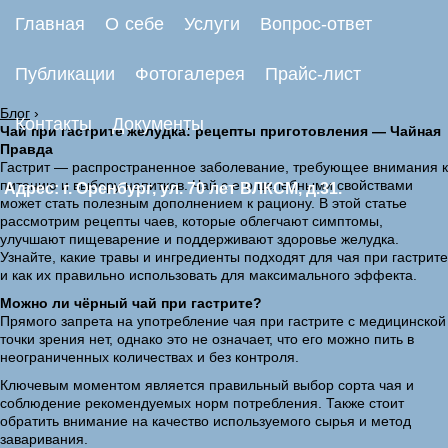
Главная
О себе
Услуги
Вопрос-ответ
Публикации
Фотогалерея
Прайс-лист
Блог
›
Контакты
Документы
Чай при гастрите желудка: рецепты приготовления — Чайная
Правда
Гастрит — распространенное заболевание, требующее внимания к
питанию и выбору напитков. Чай с его целебными свойствами
Адрес: г. Оренбург, ул. 70 лет ВЛКСМ, д.31.
может стать полезным дополнением к рациону. В этой статье
рассмотрим рецепты чаев, которые облегчают симптомы,
улучшают пищеварение и поддерживают здоровье желудка.
Узнайте, какие травы и ингредиенты подходят для чая при гастрите
и как их правильно использовать для максимального эффекта.
Можно ли чёрный чай при гастрите?
Прямого запрета на употребление чая при гастрите с медицинской
точки зрения нет, однако это не означает, что его можно пить в
неограниченных количествах и без контроля.
Ключевым моментом является правильный выбор сорта чая и
соблюдение рекомендуемых норм потребления. Также стоит
обратить внимание на качество используемого сырья и метод
заваривания.