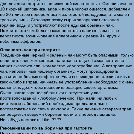
Для лечения гастрита с пониженной кислотностью. Смешиваем по
10 г корней шиповника, аира и пиона уклоняющегося, добавляем
по 20 г листьев подорожника и золотистой володушки, а также 5 г
травы душицы. Столовую ложку сырья заваривают стаканом
горячей воды и употребляют после еды как обычный чай.
Помните, что чем больше компонентов в напитке, тем выше
вероятность возникновения аллергических реакций и других
побочных эффектов.
Опасность чая при гастрите
Традиционные чёрный и зелёный чай могут быть опасными, только
если пить слишком крепкие напитки натощак. Также негативно
может сказаться слишком частое их употребление. А вот травяные
чаи, непривычные нашему организму, могут провоцировать
развитие побочных эффектов. Если вы никогда не сталкивались с
какой-либо из трав, начинать её употребление необходимо с очень
маленьких доз, чтобы проверить реакцию своего организма.
Очень важно заранее убедиться в отсутствии у вас
противопоказаний к любому лечению. При наличии любых
системных заболеваний необходимо предварительно
посоветоваться со своим доктором. Также лечение отварами трав
запрещается вовремя беременности и в период лактации.
Не забудь поставить Like! ????
Рекомендации по выбору чая при гастрите
При гастрите желудка выбор чая играет важную роль в