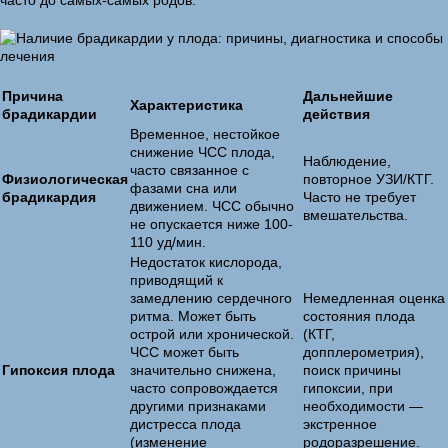
часто до самых-самых родов.
Причина
Дальнейшие
Характеристика
брадикардии
действия
Временное, нестойкое
снижение ЧСС плода,
Наблюдение,
часто связанное с
Физиологическая
повторное УЗИ/КТГ.
фазами сна или
брадикардия
Часто не требует
движением. ЧСС обычно
вмешательства.
не опускается ниже 100-
110 уд/мин.
Недостаток кислорода,
приводящий к
замедлению сердечного
Немедленная оценка
ритма. Может быть
состояния плода
острой или хронической.
(КТГ,
ЧСС может быть
допплерометрия),
Гипоксия плода
значительно снижена,
поиск причины
часто сопровождается
гипоксии, при
другими признаками
необходимости —
дистресса плода
экстренное
(изменение
родоразрешение.