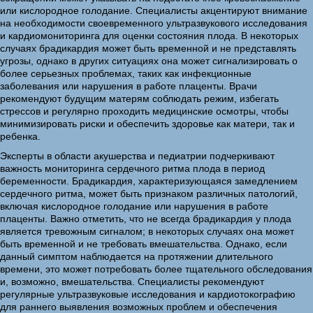
или кислородное голодание. Специалисты акцентируют внимание
на необходимости своевременного ультразвукового исследования
и кардиомониторинга для оценки состояния плода. В некоторых
случаях брадикардия может быть временной и не представлять
угрозы, однако в других ситуациях она может сигнализировать о
более серьезных проблемах, таких как инфекционные
заболевания или нарушения в работе плаценты. Врачи
рекомендуют будущим матерям соблюдать режим, избегать
стрессов и регулярно проходить медицинские осмотры, чтобы
минимизировать риски и обеспечить здоровье как матери, так и
ребенка.
Эксперты в области акушерства и педиатрии подчеркивают
важность мониторинга сердечного ритма плода в период
беременности. Брадикардия, характеризующаяся замедлением
сердечного ритма, может быть признаком различных патологий,
включая кислородное голодание или нарушения в работе
плаценты. Важно отметить, что не всегда брадикардия у плода
является тревожным сигналом; в некоторых случаях она может
быть временной и не требовать вмешательства. Однако, если
данный симптом наблюдается на протяжении длительного
времени, это может потребовать более тщательного обследования
и, возможно, вмешательства. Специалисты рекомендуют
регулярные ультразвуковые исследования и кардиотокографию
для раннего выявления возможных проблем и обеспечения