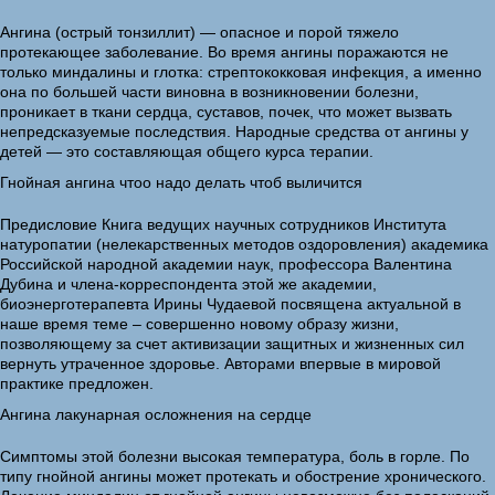
Ангина (острый тонзиллит) — опасное и порой тяжело
протекающее заболевание. Во время ангины поражаются не
только миндалины и глотка: стрептококковая инфекция, а именно
она по большей части виновна в возникновении болезни,
проникает в ткани сердца, суставов, почек, что может вызвать
непредсказуемые последствия. Народные средства от ангины у
детей — это составляющая общего курса терапии.
Гнойная ангина чтоо надо делать чтоб выличится
Предисловие Книга ведущих научных сотрудников Института
натуропатии (нелекарственных методов оздоровления) академика
Российской народной академии наук, профессора Валентина
Дубина и члена-корреспондента этой же академии,
биоэнерготерапевта Ирины Чудаевой посвящена актуальной в
наше время теме – совершенно новому образу жизни,
позволяющему за счет активизации защитных и жизненных сил
вернуть утраченное здоровье. Авторами впервые в мировой
практике предложен.
Ангина лакунарная осложнения на сердце
Симптомы этой болезни высокая температура, боль в горле. По
типу гнойной ангины может протекать и обострение хронического.