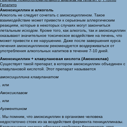
Гепатито
Амоксициллин и алкоголь
Алкоголь не следует сочетать с амоксициллином. Такое
взаимодействие может привести к серьезным аллергическим
реакциям, которые в некоторых случаях могут закончиться
летальным исходом. Кроме того, как алкоголь, так и амоксициллин
оказывают значительное токсическое воздействие на печень, что
может привести к ее нарушению. Даже после завершения курса
лечения амоксициллином рекомендуется воздерживаться от
употребления алкогольных напитков в течение 7-10 дней.
Амоксициллин + клавулановая кислота (Амоксиклав)
Существует такой препарат, в котором амоксициллин объединен с
клавулановой кислотой. Этот препарат называется
амоксициллина клавуланатом
. или
Амоксиклавом
. или
Аугментином
. Мы помним, что амоксициллин в организме человека
недостаточно стоек из-за воздействия фермента пенициллиназы.
Клавулановая кислота обладает свойством блокировать этот