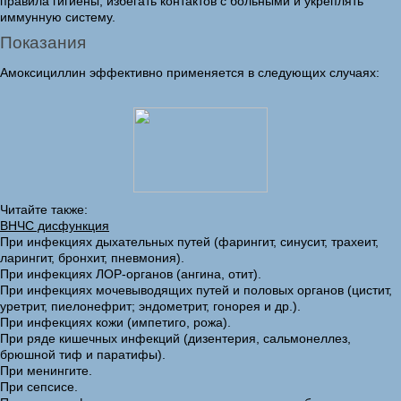
правила гигиены, избегать контактов с больными и укреплять
иммунную систему.
Показания
Амоксициллин эффективно применяется в следующих случаях:
Читайте также:
ВНЧС дисфункция
При инфекциях дыхательных путей (фарингит, синусит, трахеит,
ларингит, бронхит, пневмония).
При инфекциях ЛОР-органов (ангина, отит).
При инфекциях мочевыводящих путей и половых органов (цистит,
уретрит, пиелонефрит; эндометрит, гонорея и др.).
При инфекциях кожи (импетиго, рожа).
При ряде кишечных инфекций (дизентерия, сальмонеллез,
брюшной тиф и паратифы).
При менингите.
При сепсисе.