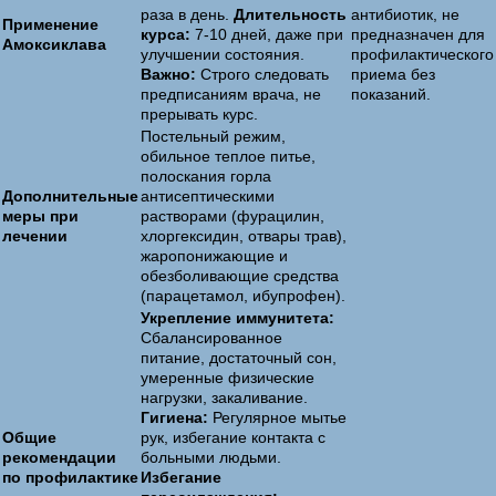
раза в день.
Длительность
антибиотик, не
Применение
курса:
7-10 дней, даже при
предназначен для
Амоксиклава
улучшении состояния.
профилактического
Важно:
Строго следовать
приема без
предписаниям врача, не
показаний.
прерывать курс.
Постельный режим,
обильное теплое питье,
полоскания горла
Дополнительные
антисептическими
меры при
растворами (фурацилин,
лечении
хлоргексидин, отвары трав),
жаропонижающие и
обезболивающие средства
(парацетамол, ибупрофен).
Укрепление иммунитета:
Сбалансированное
питание, достаточный сон,
умеренные физические
нагрузки, закаливание.
Гигиена:
Регулярное мытье
Общие
рук, избегание контакта с
рекомендации
больными людьми.
по профилактике
Избегание