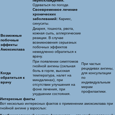
переохлаждения:
Одеваться по погоде.
Своевременное лечение
хронических
заболеваний:
Кариес,
синуситы.
Диарея, тошнота, рвота,
кожная сыпь, аллергические
Возможные
реакции. В случае
побочные
возникновения серьезных
эффекты
побочных эффектов
Амоксиклава
немедленно обратиться к
врачу.
При появлении симптомов
При частых
гнойной ангины (сильная
рецидивах ангины,
боль в горле, высокая
Когда
для консультации
температура, налет на
обратиться к
по
миндалинах), при
врачу
индивидуальным
отсутствии улучшения на
мерам
фоне лечения, при
профилактики.
ухудшении состояния.
Интересные факты
Вот несколько интересных фактов о применении амоксиклава при
гнойной ангине у взрослых: