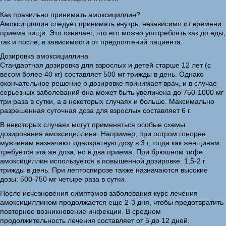
Как правильно принимать амоксициллин?
Амоксициллин следует принимать внутрь, независимо от времени
приема пищи. Это означает, что его можно употреблять как до еды,
так и после, в зависимости от предпочтений пациента.
Дозировка амоксициллина
Стандартная дозировка для взрослых и детей старше 12 лет (с
весом более 40 кг) составляет 500 мг трижды в день. Однако
окончательное решение о дозировке принимает врач, и в случае
серьезных заболеваний она может быть увеличена до 750-1000 мг
три раза в сутки, а в некоторых случаях и больше. Максимально
разрешенная суточная доза для взрослых составляет 6 г.
В некоторых случаях могут применяться особые схемы
дозирования амоксициллина. Например, при остром гонорее
мужчинам назначают однократную дозу в 3 г, тогда как женщинам
требуется эта же доза, но в два приема. При брюшном тифе
амоксициллин используется в повышенной дозировке: 1,5-2 г
трижды в день. При лептоспирозе также назначаются высокие
дозы: 500-750 мг четыре раза в сутки.
После исчезновения симптомов заболевания курс лечения
амоксициллином продолжается еще 2-3 дня, чтобы предотвратить
повторное возникновение инфекции. В среднем
продолжительность лечения составляет от 5 до 12 дней.