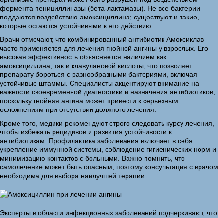
фермента пенициллиназы (бета-лактамазы). Не все бактерии
поддаются воздействию амоксициллина; существуют и такие,
которые остаются устойчивыми к его действию.
Врачи отмечают, что комбинированный антибиотик Амоксиклав
часто применяется для лечения гнойной ангины у взрослых. Его
высокая эффективность объясняется наличием как
амоксициллина, так и клавулановой кислоты, что позволяет
препарату бороться с разнообразными бактериями, включая
устойчивые штаммы. Специалисты акцентируют внимание на
важности своевременной диагностики и назначения антибиотиков,
поскольку гнойная ангина может привести к серьезным
осложнениям при отсутствии должного лечения.
Кроме того, медики рекомендуют строго следовать курсу лечения,
чтобы избежать рецидивов и развития устойчивости к
антибиотикам. Профилактика заболевания включает в себя
укрепление иммунной системы, соблюдение гигиенических норм и
минимизацию контактов с больными. Важно помнить, что
самолечение может быть опасным, поэтому консультация с врачом
необходима для выбора наилучшей терапии.
Эксперты в области инфекционных заболеваний подчеркивают, что