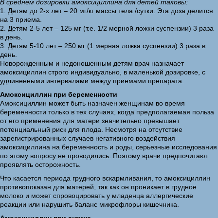
В среднем дозировки амоксициллина для детей таковы:
1. Детям до 2-х лет – 20 мг/кг массы тела /сутки. Эта доза делится
на 3 приема.
2. Детям 2-5 лет – 125 мг (т.е. 1/2 мерной ложки суспензии) 3 раза
в день.
3. Детям 5-10 лет – 250 мг (1 мерная ложка суспензии) 3 раза в
день.
Новорожденным и недоношенным детям врач назначает
амоксициллин строго индивидуально, в маленькой дозировке, с
удлиненными интервалами между приемами препарата.
Амоксициллин при беременности
Амоксициллин может быть назначен женщинам во время
беременности только в тех случаях, когда предполагаемая польза
от его применения для матери значительно превышает
потенциальный риск для плода. Несмотря на отсутствие
зарегистрированных случаев негативного воздействия
амоксициллина на беременность и роды, серьезные исследования
по этому вопросу не проводились. Поэтому врачи предпочитают
проявлять осторожность.
Что касается периода грудного вскармливания, то амоксициллин
противопоказан для матерей, так как он проникает в грудное
молоко и может спровоцировать у младенца аллергические
реакции или нарушить баланс микрофлоры кишечника.