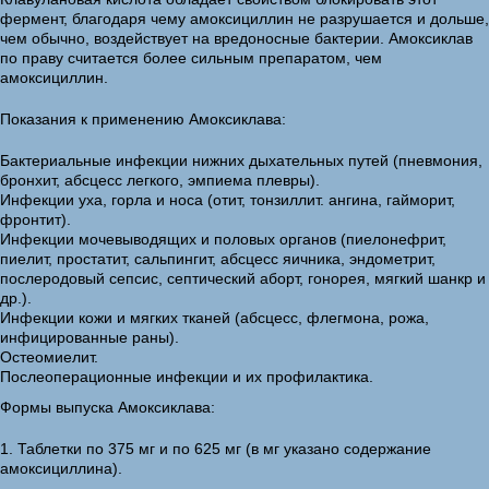
фермент, благодаря чему амоксициллин не разрушается и дольше,
чем обычно, воздействует на вредоносные бактерии. Амоксиклав
по праву считается более сильным препаратом, чем
амоксициллин.
Показания к применению Амоксиклава:
Бактериальные инфекции нижних дыхательных путей (пневмония,
бронхит, абсцесс легкого, эмпиема плевры).
Инфекции уха, горла и носа (отит, тонзиллит. ангина, гайморит,
фронтит).
Инфекции мочевыводящих и половых органов (пиелонефрит,
пиелит, простатит, сальпингит, абсцесс яичника, эндометрит,
послеродовый сепсис, септический аборт, гонорея, мягкий шанкр и
др.).
Инфекции кожи и мягких тканей (абсцесс, флегмона, рожа,
инфицированные раны).
Остеомиелит.
Послеоперационные инфекции и их профилактика.
Формы выпуска Амоксиклава:
1. Таблетки по 375 мг и по 625 мг (в мг указано содержание
амоксициллина).