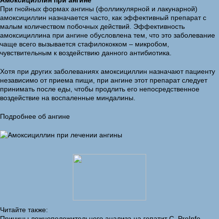
Амоксициллин при ангине
При гнойных формах ангины (фолликулярной и лакунарной)
амоксициллин назначается часто, как эффективный препарат с
малым количеством побочных действий. Эффективность
амоксициллина при ангине обусловлена тем, что это заболевание
чаще всего вызывается стафилококком – микробом,
чувствительным к воздействию данного антибиотика.
Хотя при других заболеваниях амоксициллин назначают пациенту
независимо от приема пищи, при ангине этот препарат следует
принимать после еды, чтобы продлить его непосредственное
воздействие на воспаленные миндалины.
Подробнее об ангине
Читайте также:
Причины ложноположительного анализа на гепатит С, ProInfo