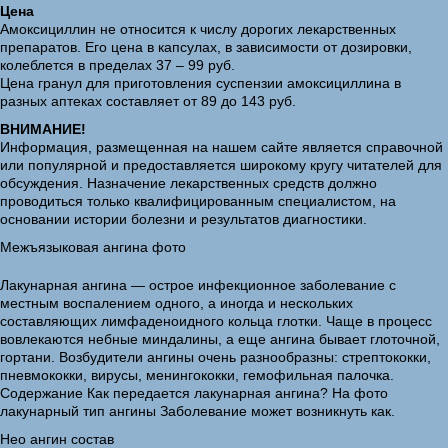
Цена
Амоксициллин не относится к числу дорогих лекарственных
препаратов. Его цена в капсулах, в зависимости от дозировки,
колеблется в пределах 37 – 99 руб.
Цена гранул для приготовления суспензии амоксициллина в
разных аптеках составляет от 89 до 143 руб.
ВНИМАНИЕ!
Информация, размещенная на нашем сайте является справочной
или популярной и предоставляется широкому кругу читателей для
обсуждения. Назначение лекарственных средств должно
проводиться только квалифицированным специалистом, на
основании истории болезни и результатов диагностики.
Межъязыковая ангина фото
Лакунарная ангина — острое инфекционное заболевание с
местным воспалением одного, а иногда и нескольких
составляющих лимфаденоидного кольца глотки. Чаще в процесс
вовлекаются небные миндалины, а еще ангина бывает глоточной,
гортани. Возбудители ангины очень разнообразны: стрептококки,
пневмококки, вирусы, менингококки, гемофильная палочка.
Содержание Как передается лакунарная ангина? На фото
лакунарный тип ангины Заболевание может возникнуть как.
Нео ангин состав