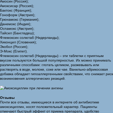
Амосин (Россия);
Амоксисар (Россия);
Бактокс (Франция);
Гоноформ (Австрия);
Грюнамокс (Германия);
Данемокс (Индия);
Оспамокс (Австрия);
Тайсил (Бангладеш);
Флемоксин солютаб (Нидерланды);
Хиконцил (Словения);
Экобол (Россия);
Э-Мокс (Египет).
Флемоксин солютаб (Нидерланды) – эти таблетки с приятным
вкусом пользуются большой популярностью. Их можно принимать
различными способами: глотать целиком, разжевывать или
растворять в воде, молоке, соке или чае. Ванильно-абрикосовая
добавка обладает гипоаллергенными свойствами, что снижает риск
возникновения аллергических реакций.
Отзывы
Почти все отзывы, имеющиеся в интернете об антибиотике
амоксициллин, носят положительный характер. Пациенты
отмечают быстрый эффект от приема препарата, удобство