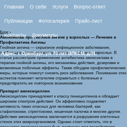
Главная
О себе
Услуги
Вопрос-ответ
Публикации
Фотогалерея
Прайс-лист
Блог
›
Контакты
Документы
Амоксиклав при гнойной ангине у взрослых — Лечение и
Профилактика Ангины
Гнойная ангина — серьезное инфекционное заболевание,
требующее своевременного лечения, особенно у взрослых. В
Адрес: г. Оренбург, ул. 70 лет ВЛКСМ, д.31.
статье рассмотрим применение антибиотика амоксиклава в
терапии гнойной ангины, его механизмы действия, дозировки и
возможные побочные эффекты. Также обсудим профилактические
меры, которые помогут снизить риск заболевания. Понимание этих
аспектов поможет читателям справиться с болезнью и
предотвратить ее повторное возникновение.
Препарат амоксициллин
Амоксициллин принадлежит к классу пенициллинов и обладает
широким спектром действия. Он эффективно подавляет
активность таких опасных для человека бактерий, как
стафилококки, стрептококки, кишечная палочка и многие другие.
Действие амоксициллина заключается в разрушении клеточных
стенок этих микроорганизмов. Однако стоит отметить, что в
организме препарат может быть разрушен под воздействием