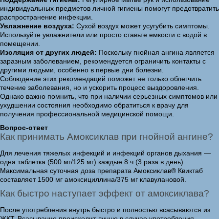
индивидуальных предметов личной гигиены помогут предотвратить
распространение инфекции.
Увлажнение воздуха:
Сухой воздух может усугубить симптомы.
Используйте увлажнители или просто ставьте емкости с водой в
помещении.
Изоляция от других людей:
Поскольку гнойная ангина является
заразным заболеванием, рекомендуется ограничить контакты с
другими людьми, особенно в первые дни болезни.
Соблюдение этих рекомендаций поможет не только облегчить
течение заболевания, но и ускорить процесс выздоровления.
Однако важно помнить, что при наличии серьезных симптомов или
ухудшении состояния необходимо обратиться к врачу для
получения профессиональной медицинской помощи.
Вопрос-ответ
Как принимать Амоксиклав при гнойной ангине?
Для лечения тяжелых инфекций и инфекций органов дыхания —
одна таблетка (500 мг/125 мг) каждые 8 ч (3 раза в день).
Максимальная суточная доза препарата Амоксиклав® Квиктаб
составляет 1500 мг амоксициллина/375 мг клавулановой.
Как быстро наступает эффект от амоксиклава?
После употребления внутрь быстро и полностью всасываются из
ЖКТ. Всасывание происходит лучше в случае употребления