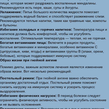
пищи, которая может раздражать воспаленные миндалины.
Рекомендуется есть пюре, каши, супы и йогурты.
Увлажнение:
Питье большого количества жидкости помогает
поддерживать водный баланс и способствует разжижению слизи.
Рекомендуются теплые напитки, такие как травяные чаи, компоты
и бульоны.
Избегание холодных и горячих напитков:
Температура пищи и
напитков должна быть комфортной, чтобы не усугублять
воспаление. Оптимальная температура — теплая, но не горячая.
Богатая витаминами пища:
Включите в рацион продукты,
богатые витаминами и минералами, особенно витамином C
(цитрусовые, киви, ягоды) и витаминами группы B (злаки, орехи,
бобовые), которые поддерживают иммунную систему.
Образ жизни при гнойной ангине
Помимо диеты, важным аспектом лечения является изменение
образа жизни. Вот несколько рекомендаций:
Постельный режим:
При гнойной ангине важно обеспечить
организму достаточный отдых. Постельный режим поможет
снизить нагрузку на иммунную систему и ускорить процесс
выздоровления.
Избегание физических нагрузок:
В период болезни следует
ограничить физическую активность, чтобы не усугубить состояние
и не вызвать осложнения.
Поддержание гигиены:
Регулярное мытье рук и использование